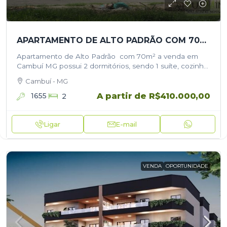
APARTAMENTO DE ALTO PADRÃO COM 70M² A VENDA EM CAMBUÍ MG
Apartamento de Alto Padrão com 70m² a venda em
Cambuí MG possui 2 dormitórios, sendo 1 suíte, cozinha
integrada, banheiro social, sala de estar e de jantar,
Cambuí - MG
area…
A partir de
R$410.000,00
1655
2
Ligar
E-mail
VENDA
OPORTUNIDADE