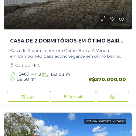
CASA DE 2 DORMITÓRIOS EM ÓTIMO BAIRRO Á VENDA EM CAMBUÍ MG
Casa de 2 dormitórios em Ótimo Bairro Á Venda
em Cambuí MG Casa aconchegante em ótimo bairro,
próxima ao centro e localizada em uma região tranquila,
Cambuí - MG
perfeita para quem…
2469
2
133,03
m²
R$370.000,00
58,30
m²
Ligar
E-mail
VENDA
OPORTUNIDADE