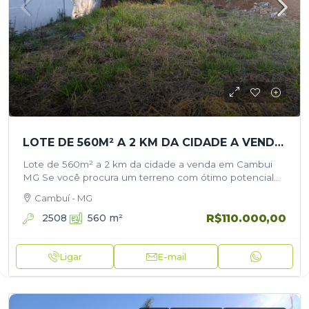
LOTE DE 560M² A 2 KM DA CIDADE A VENDA EM CAMBUI MG
Lote de 560m² a 2 km da cidade a venda em Cambui
MG Se você procura um terreno com ótimo potencial
de valorização, esta é uma excelente oportunidade!…
Cambuí - MG
R$110.000,00
2508
560
m²
Ligar
E-mail