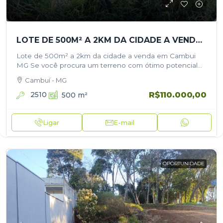
LOTE DE 500M² A 2KM DA CIDADE A VENDA EM CAMBUI MG
Lote de 500m² a 2km da cidade a venda em Cambui
MG Se você procura um terreno com ótimo potencial
de valorização, esta é uma excelente oportunidade!
Cambuí - MG
Com…
R$110.000,00
2510
500
m²
Ligar
E-mail
OPORTUNIDADE