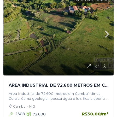
VENDA
OPORTUNIDADE
ÁREA INDUSTRIAL DE 72.600 METROS EM CAMBUÍ MINAS GERAIS
Área Industrial de 72.600 metros em Cambuí Minas
Gerais, ótima geologia , possui água e luz, fica a apenas
300 metros do asfalto, próximo a Rodovia Fernão Dias,…
Cambuí - MG
R$30,00
/m²
1308
72.600