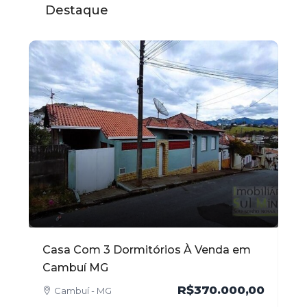
Destaque
m
Apartamento com 102 m² no Centro à
Ca
Venda em Cambuí MG
Ve
,00
R$520.000,00
Cambuí - MG