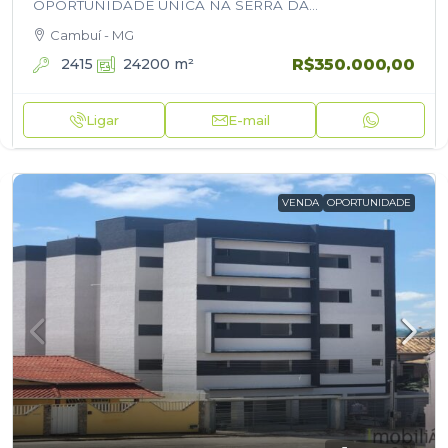
OPORTUNIDADE ÚNICA NA SERRA DA
MANTIQUEIRA! Localizado em Cambuí, na charmosa
Cambuí - MG
Serra da Mantiqueira! Destaques do imóvel: Área…
R$350.000,00
2415
24200
m²
Ligar
E-mail
VENDA
OPORTUNIDADE