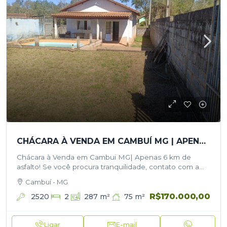
CHÁCARA À VENDA EM CAMBUÍ MG | APENAS 6 KM DE ASFALTO!
Chácara à Venda em Cambui MG| Apenas 6 km de
asfalto! Se você procura tranquilidade, contato com a
natureza e um lugar para morar ou aproveitar os finais…
Cambuí - MG
R$170.000,00
2520
75
m²
2
287
m²
Ligar
E-mail