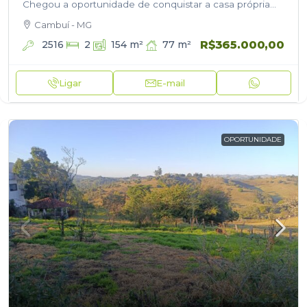
Chegou a oportunidade de conquistar a casa própria
em uma excelente localização! Esta casa nova será
Cambuí - MG
entregue…
R$365.000,00
2516
77
m²
2
154
m²
Ligar
E-mail
OPORTUNIDADE