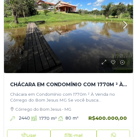
CHÁCARA EM CONDOMÍNIO COM 1770M ² À VENDA NO CÓRREGO DO BOM JESUS
Chácara em Condomínio com 1770m ² À Venda no
Córrego do Bom Jesus MG Se você busca
tranquilidade, segurança e contato com a natureza,
Córrego do Bom Jesus - MG
essa chácara é perfeita…
R$400.000,00
2440
80
m²
1770
m²
Ligar
E-mail