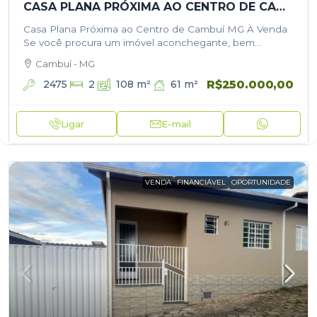
CASA PLANA PRÓXIMA AO CENTRO DE CAMBUÍ MG À VENDA
Casa Plana Próxima ao Centro de Cambuí MG À Venda
Se você procura um imóvel aconchegante, bem
localizado e com excelente custo-benefício, essa é a
Cambuí - MG
oportunidade perfeita! Localizada a…
R$250.000,00
2475
61
m²
2
108
m²
Ligar
E-mail
VENDA
FINANCIÁVEL
OPORTUNIDADE