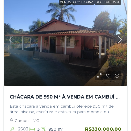
VENDA
COM PISCINA
OPORTUNIDADE
CHÁCARA DE 950 M² À VENDA EM CAMBUÍ COM PISCINA
Esta chácara à venda em cambuí oferece 950 m² de
área, piscina, escritura e estrutura para moradia ou
momentos de lazer com a família. O imóvel está à…
Cambuí - MG
R$330.000,00
2503
3
950
m²