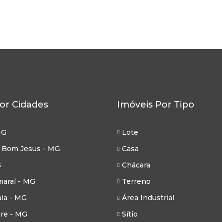
3
146
m²
180
m²
or Cidades
Imóveis Por Tipo
MG
Lote
 Bom Jesus - MG
Casa
G
Chácara
aral - MG
Terreno
ia - MG
Área Industrial
re - MG
Sítio