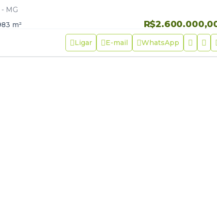
a Trifásica – Área Super…
 - MG
R$2.600.000,0
983
m²
Ligar
E-mail
WhatsApp