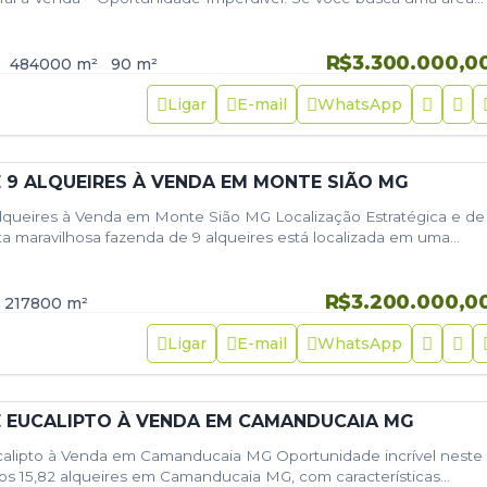
va e com…
R$3.300.000,0
484000
m²
90
m²
Ligar
E-mail
WhatsApp
 9 ALQUEIRES À VENDA EM MONTE SIÃO MG
lqueires à Venda em Monte Sião MG Localização Estratégica e de
ta maravilhosa fazenda de 9 alqueires está localizada em uma
R$3.200.000,0
217800
m²
Ligar
E-mail
WhatsApp
 EUCALIPTO À VENDA EM CAMANDUCAIA MG
alipto à Venda em Camanducaia MG Oportunidade incrível neste
os 15,82 alqueires em Camanducaia MG, com características