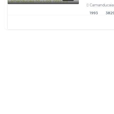
únicas: – Energi
Camanducaia
1993
382