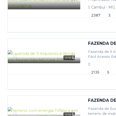
ampla, produti
Cambuí - MG
2387
3
FAZENDA DE
Fazenda de 9 A
Fácil Acesso Es
VENDA
região de…
2135
5
FAZENDA DE
Fazenda de Euc
terreno de exat
VENDA