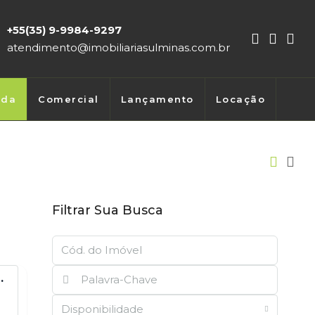
+55(35) 9-9984-9297
atendimento@imobiliariasulminas.com.br
nda
Comercial
Lançamento
Locação
Filtrar Sua Busca
SA À VENDA EM CAMBUÍ MG
Disponibilidade