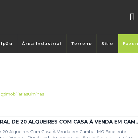
lpão
Área Industrial
Terreno
Sítio
Faze
s
@imobiliariasulminas
TERRENO RURAL DE 20 ALQUEIRES COM CA
de 20 Alqueires Com Casa À Venda em Cambuí MG Excelente
ral à Venda – Oportunidade Imperdível! Se você busca uma área