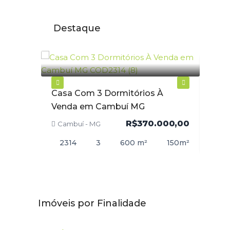
Destaque
na à
Casa Com 3 Dormitórios À
Apar
Venda em Cambuí MG
Cent
000,00
R$370.000,00
Cambuí - MG
Cam
90
m²
2314
3
600
m²
150
m²
21
Imóveis por Finalidade