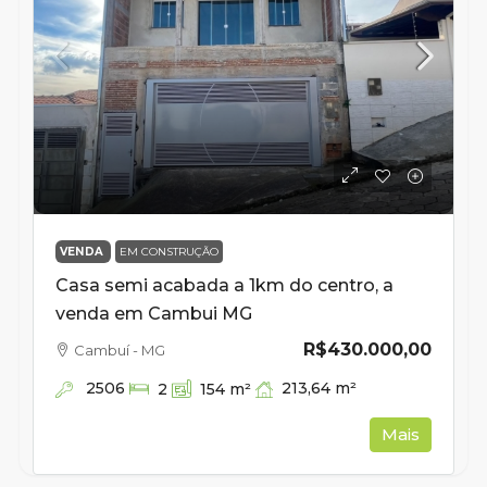
VENDA
EM CONSTRUÇÃO
Casa semi acabada a 1km do centro, a
venda em Cambui MG
R$430.000,00
Cambuí - MG
2506
213,64
m²
2
154
m²
Mais