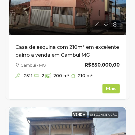
Casa de esquina com 210m² em excelente
bairro a venda em Cambuí MG
R$850.000,00
Cambuí - MG
2511
210
m²
2
200
m²
Mais
VENDA
EM CONSTRUÇÃO