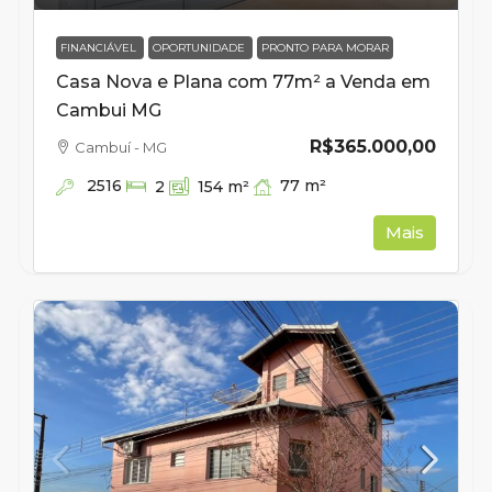
FINANCIÁVEL
OPORTUNIDADE
PRONTO PARA MORAR
Casa Nova e Plana com 77m² a Venda em
Cambui MG
R$365.000,00
Cambuí - MG
2516
77
m²
2
154
m²
Mais