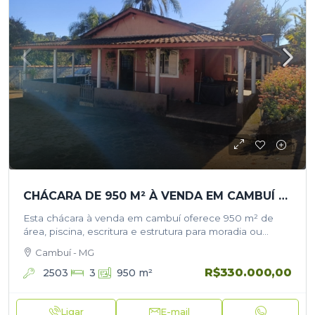
CHÁCARA DE 950 M² À VENDA EM CAMBUÍ COM PISCINA
Esta chácara à venda em cambuí oferece 950 m² de
área, piscina, escritura e estrutura para moradia ou
momentos de lazer com a família. O imóvel está à…
Cambuí - MG
R$330.000,00
2503
3
950
m²
Ligar
E-mail