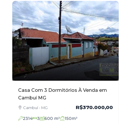
Casa Com 3 Dormitórios À Venda em
Ap
Cambuí MG
Ve
,00
R$370.000,00
Cambuí - MG
2314
3
600
m²
150
m²