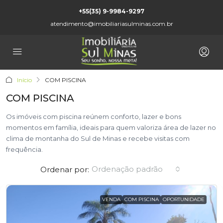
+55(35) 9-9984-9297
atendimento@imobiliariasulminas.com.br
Início
COM PISCINA
COM PISCINA
Os imóveis com piscina reúnem conforto, lazer e bons
momentos em família, ideais para quem valoriza área de lazer no
clima de montanha do Sul de Minas e recebe visitas com
frequência.
Ordenação padrão
Ordenar por:
VENDA
COM PISCINA
OPORTUNIDADE