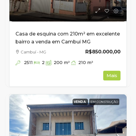
Casa de esquina com 210m² em excelente
bairro a venda em Cambuí MG
R$850.000,00
Cambuí - MG
2511
210
m²
2
200
m²
Mais
VENDA
EM CONSTRUÇÃO