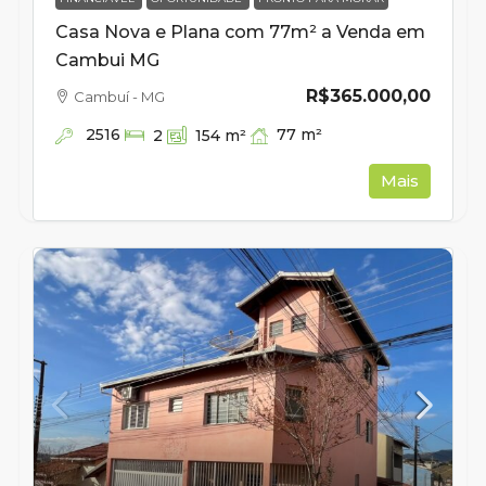
Casa Nova e Plana com 77m² a Venda em
Cambui MG
R$365.000,00
Cambuí - MG
2516
77
m²
2
154
m²
Mais