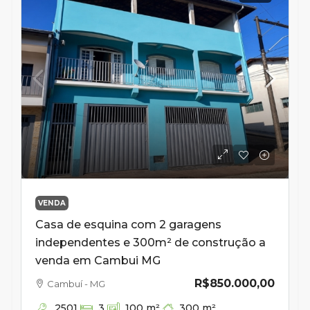
VENDA
Casa de esquina com 2 garagens
independentes e 300m² de construção a
venda em Cambui MG
R$850.000,00
Cambuí - MG
2501
300
m²
3
100
m²