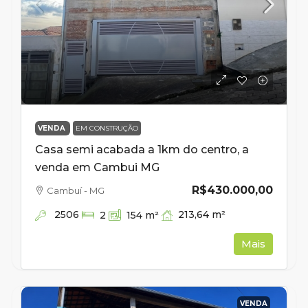
VENDA
EM CONSTRUÇÃO
Casa semi acabada a 1km do centro, a
venda em Cambui MG
R$430.000,00
Cambuí - MG
2506
213,64
m²
2
154
m²
Mais
VENDA