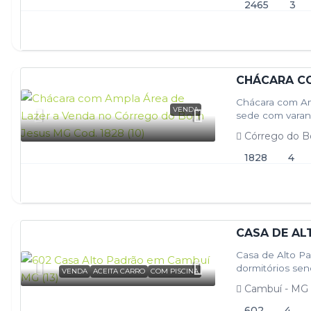
2465
3
Chácara com Am
VENDA
sede com varanda
Área…
Córrego do B
1828
4
CASA DE AL
Casa de Alto P
dormitórios send
VENDA
ACEITA CARRO
COM PISCINA
serviço, garag
Cambuí - MG
602
4