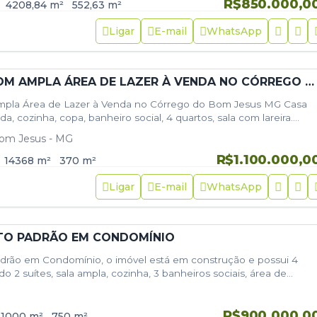
R$850.000,0
4208,84
m²
552,63
m²
Ligar
E-mail
WhatsApp
CHÁCARA COM AMPLA ÁREA DE LAZER À VENDA NO CÓRREGO DO BOM JESUS MG
pla Área de Lazer à Venda no Córrego do Bom Jesus MG Casa
, cozinha, copa, banheiro social, 4 quartos, sala com lareira.
om Jesus - MG
R$1.100.000,0
14368
m²
370
m²
Ligar
E-mail
WhatsApp
TO PADRÃO EM CONDOMÍNIO
adrão em Condomínio, o imóvel está em construção e possui 4
o 2 suítes, sala ampla, cozinha, 3 banheiros sociais, área de
em…
R$900.000,0
1000
m²
750
m²