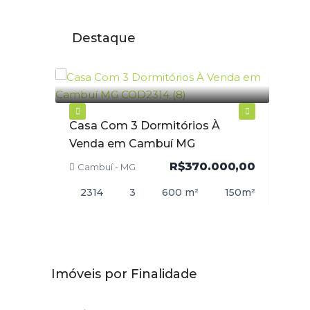
Destaque
na à
Casa Com 3 Dormitórios À
Apar
Venda em Cambuí MG
Cent
000,00
R$370.000,00
Cambuí - MG
Cam
90
m²
2314
3
600
m²
150
m²
21
Imóveis por Finalidade