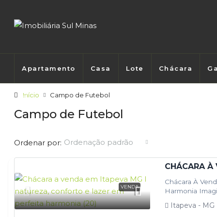
Apartamento
Casa
Lote
Chácara
Ga
Início
Campo de Futebol
Campo de Futebol
Ordenação padrão
Ordenar por:
Chácara À Venda
VENDA
Harmonia Imagi
cercada pela n
Itapeva - MG