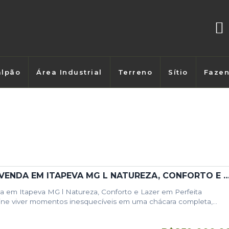
lpão
Área Industrial
Terreno
Sítio
Faze
CHÁCARA À VENDA EM ITAPEVA MG L NATUREZA, CONFORTO E LAZER EM PERF
 em Itapeva MG l Natureza, Conforto e Lazer em Perfeita
ne viver momentos inesquecíveis em uma chácara completa,
atureza, com excelente acesso e…