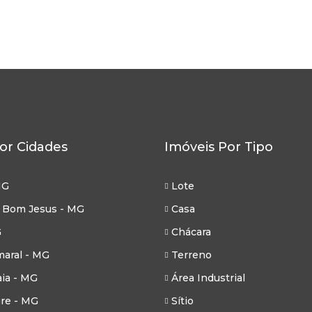
3
146
m²
180
m²
or Cidades
Imóveis Por Tipo
MG
Lote
 Bom Jesus - MG
Casa
G
Chácara
aral - MG
Terreno
ia - MG
Área Industrial
re - MG
Sítio