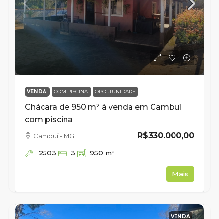
VENDA
COM PISCINA
OPORTUNIDADE
Chácara de 950 m² à venda em Cambuí
com piscina
R$330.000,00
Cambuí - MG
2503
3
950
m²
Mais
VENDA