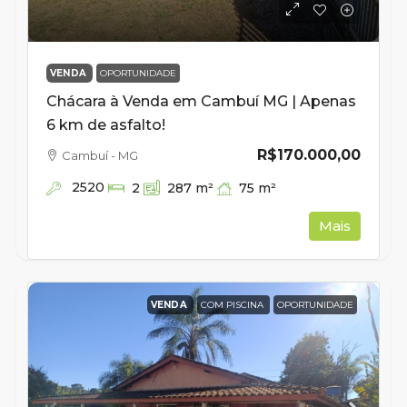
VENDA
OPORTUNIDADE
Chácara à Venda em Cambuí MG | Apenas
6 km de asfalto!
R$170.000,00
Cambuí - MG
2520
75
m²
2
287
m²
Mais
VENDA
COM PISCINA
OPORTUNIDADE