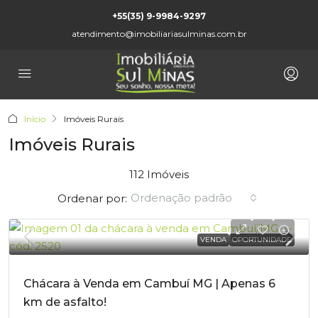
+55(35) 9-9984-9297
atendimento@imobiliariasulminas.com.br
Início
Imóveis Rurais
Imóveis Rurais
112 Imóveis
Ordenação padrão
Ordenar por:
VENDA
OPORTUNIDADE
Chácara à Venda em Cambuí MG | Apenas 6
km de asfalto!