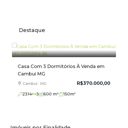
Destaque
Casa Com 3 Dormitórios À Venda em
Ap
Cambuí MG
Ve
,00
R$370.000,00
Cambuí - MG
2314
3
600
m²
150
m²
Imóveis por Finalidade