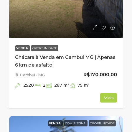
VENDA
OPORTUNIDADE
Chácara à Venda em Cambuí MG | Apenas
6 km de asfalto!
R$170.000,00
Cambuí - MG
2520
75
m²
2
287
m²
Mais
VENDA
COM PISCINA
OPORTUNIDADE