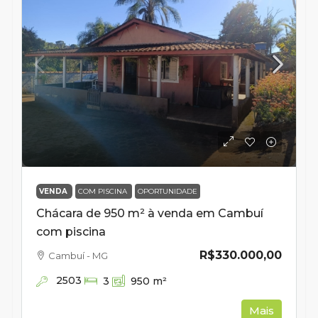
VENDA
COM PISCINA
OPORTUNIDADE
Chácara de 950 m² à venda em Cambuí
com piscina
R$330.000,00
Cambuí - MG
2503
3
950
m²
Mais