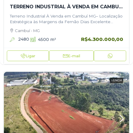
TERRENO INDUSTRIAL À VENDA EM CAMBUÍ/MG – LOCALIZAÇÃO ESTRATÉGICA ÀS MARGENS DA FERNÃO DIAS
Terreno Industrial À Venda em Cambuí MG– Localização
Estratégica às Margens da Fernão Dias Excelente
oportunidade para empresas, investidores e
Cambuí - MG
empreendimentos logísticos! Terreno industrial com
4.500 m², localizado em…
R$4.300.000,00
2480
4500
m²
Ligar
E-mail
VENDA