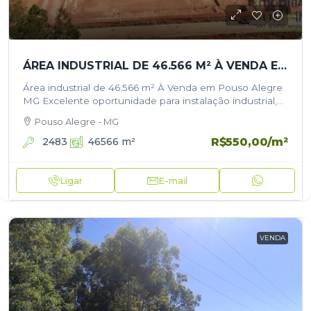
ÁREA INDUSTRIAL DE 46.566 M² À VENDA EM POUSO ALEGRE/MG
Área industrial de 46.566 m² À Venda em Pouso Alegre
MG Excelente oportunidade para instalação industrial,
centro logístico, galpões ou expansão empresarial em
Pouso Alegre - MG
uma das regiões mais estratégicas…
R$550,00
/m²
2483
46566
m²
Ligar
E-mail
VENDA