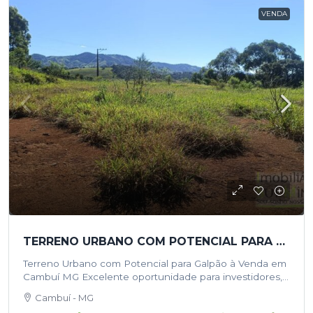
VENDA
TERRENO URBANO COM POTENCIAL PARA GALPÃO À VENDA EM CAMBUÍ/MG
Terreno Urbano com Potencial para Galpão à Venda em
Cambuí MG Excelente oportunidade para investidores,
empresas e empreendedores que buscam uma área
Cambuí - MG
estratégica para instalação de galpão, centro…