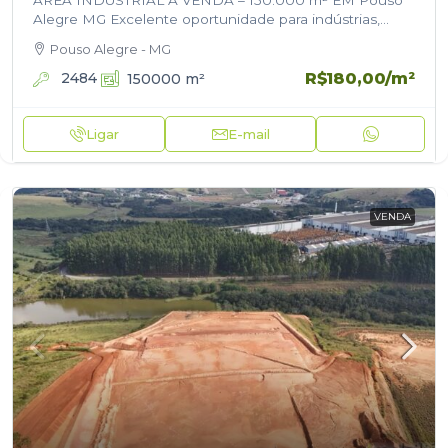
ÁREA INDUSTRIAL À VENDA – 150.000 m² EM Pouso
Alegre MG Excelente oportunidade para indústrias,
centros logísticos, galpões, operadores de transporte e
Pouso Alegre - MG
investidores. Área estratégica com aproximadamente
150.000…
R$180,00
/m²
2484
150000
m²
Ligar
E-mail
VENDA