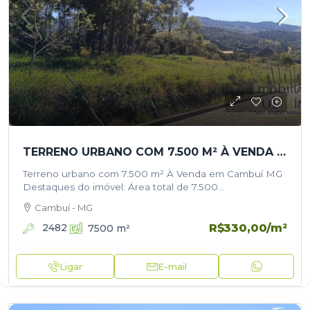
TERRENO URBANO COM 7.500 M² À VENDA EM CAMBUÍ/MG
Terreno urbano com 7.500 m² À Venda em Cambuí MG
Destaques do imóvel: Área total de 7.500
m² Possibilidade de desmembramento em lotes
Cambuí - MG
menores Excelente topografia para diversos tipos de
projetos Localização…
R$330,00
/m²
2482
7500
m²
Ligar
E-mail