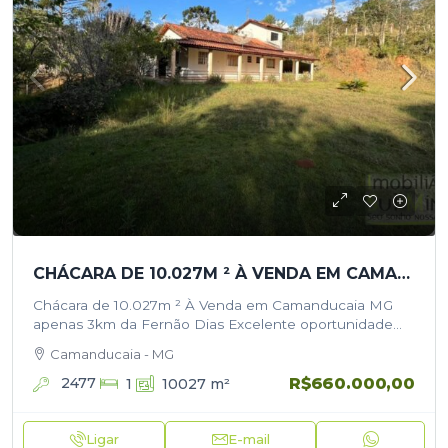
CHÁCARA DE 10.027M ² À VENDA EM CAMANDUCAIA APENAS 3KM DA FERNÃO DIAS
Chácara de 10.027m ² À Venda em Camanducaia MG
apenas 3km da Fernão Dias Excelente oportunidade
para quem busca tranquilidade, contato com a natureza
Camanducaia - MG
e fácil acesso. Apenas 3…
R$660.000,00
2477
1
10027
m²
Ligar
E-mail