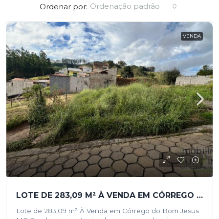
Ordenação padrão
Ordenar por:
VENDA
LOTE DE 283,09 M² À VENDA EM CÓRREGO DO BOM JESUS
Lote de 283,09 m² À Venda em Córrego do Bom Jesus