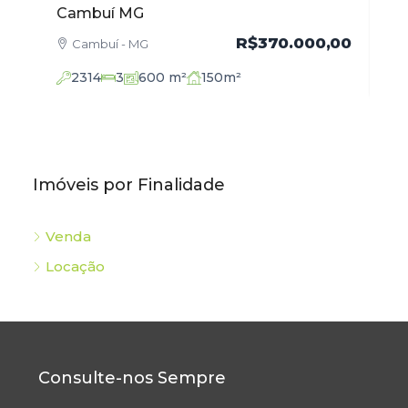
Venda em Cambuí MG
Ve
,00
R$520.000,00
Cambuí - MG
2136
3
102
m²
Imóveis por Finalidade
Venda
Locação
Consulte-nos Sempre