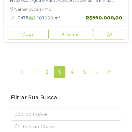
Natureza, Água e Fácil Acesso! A apenas 1,6 km da
Rodovia Fernão Dias, esta propriedade reúne
Camanducaia - MG
excelente topografia,…
R$990.000,00
2476
107000
m²
Ligar
E-mail
1
2
3
4
5
Filtrar Sua Busca