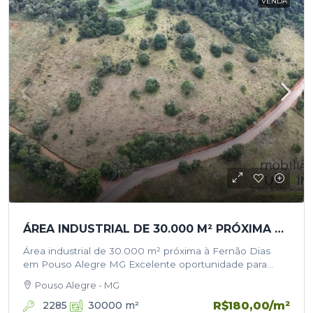
VENDA
ÁREA INDUSTRIAL DE 30.000 M² PRÓXIMA À FERNÃO DIAS EM POUSO ALEGRE/MG
Área industrial de 30.000 m² próxima à Fernão Dias
em Pouso Alegre MG Excelente oportunidade para
implantação industrial, centro logístico, galpões,
Pouso Alegre - MG
empresas de transporte ou investimento imobiliário.
Área com…
R$180,00
/m²
2285
30000
m²