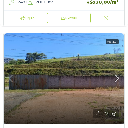
R$330,00
/m²
2481
2000
m²
Ligar
E-mail
VENDA