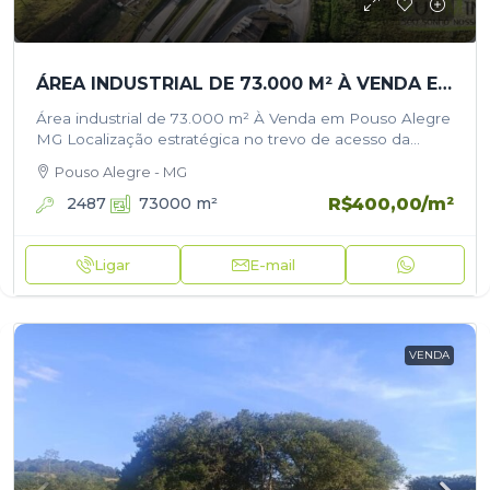
ÁREA INDUSTRIAL DE 73.000 M² À VENDA EM POUSO ALEGRE/MG
Área industrial de 73.000 m² À Venda em Pouso Alegre
MG Localização estratégica no trevo de acesso da
cidade Excelente oportunidade para empresas, centros
Pouso Alegre - MG
logísticos, indústrias e empreendimentos…
R$400,00
/m²
2487
73000
m²
Ligar
E-mail
VENDA