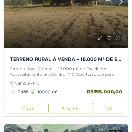
TERRENO RURAL À VENDA – 18.000 M² DE EXCELENTE APROVEITAMENTO EM CAMBUÍ MG
Terreno Rural à Venda – 18.000 m² de Excelente
Aproveitamento em Cambuí MG Oportunidade para
quem busca investir ou construir em uma localização
Cambuí - MG
privilegiada no Sul de Minas!…
R$555.000,00
2486
18000
m²
Ligar
E-mail