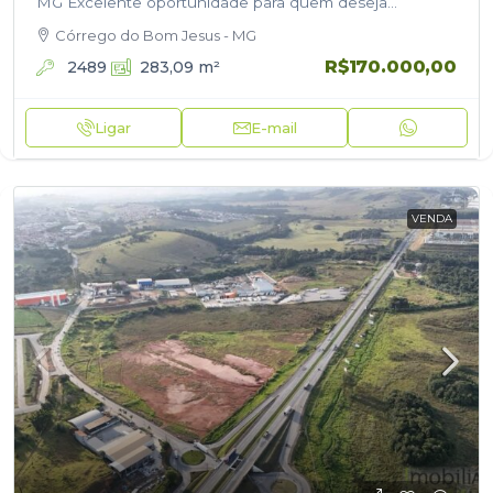
MG Excelente oportunidade para quem deseja
construir ou investir! Lote com 283,09 m², sendo 10,02
Córrego do Bom Jesus - MG
metros de frente…
R$170.000,00
2489
283,09
m²
Ligar
E-mail
VENDA