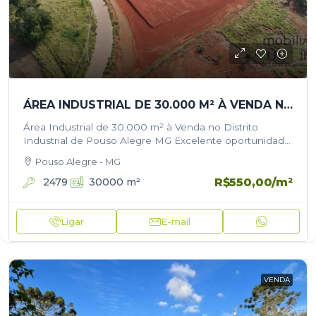
ÁREA INDUSTRIAL DE 30.000 M² À VENDA NO DISTRITO INDUSTRIAL DE POUSO ALEGRE/MG
Área Industrial de 30.000 m² à Venda no Distrito
Industrial de Pouso Alegre MG Excelente oportunidade
para empresas e investidores que buscam uma área
Pouso Alegre - MG
industrial pronta para implantação…
R$550,00
/m²
2479
30000
m²
Ligar
E-mail
VENDA