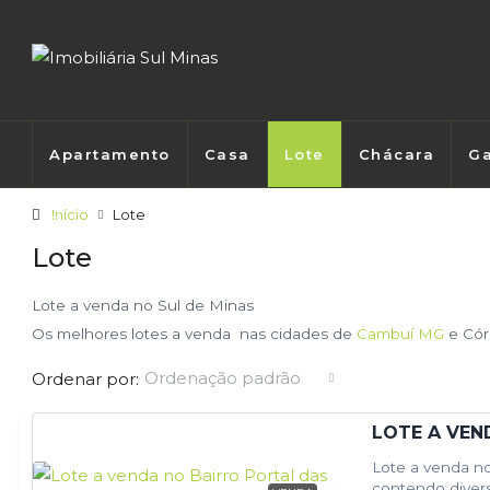
Apartamento
Casa
Lote
Chácara
Ga
Início
Lote
Lote
Lote a venda no Sul de Minas
Os melhores lotes a venda nas cidades de
Cambuí MG
e Cór
Ordenação padrão
Ordenar por:
LOTE A VEN
Lote a venda no
contendo divers