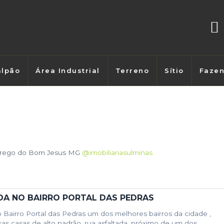
lpão
Área Industrial
Terreno
Sítio
Faze
rego do Bom Jesus MG
@imobiliariasulminas
DA NO BAIRRO PORTAL DAS PEDRAS
 Bairro Portal das Pedras um dos melhores bairros da cidade ,
as casas de alto padrão, rua asfaltada, próximo de um dos