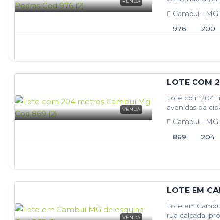
VENDA
melhores…
Cambuí - MG
976
200
LOTE COM 
Lote com 204 m
avenidas da cid
VENDA
das novidades, 
Cambuí - MG
869
204
LOTE EM CA
Lote em Cambuí
rua calçada, pr
VENDA