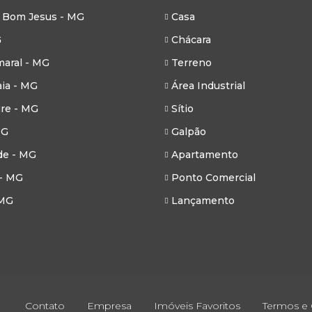
 Bom Jesus - MG
Casa
G
Chácara
aral - MG
Terreno
ia - MG
Área Industrial
re - MG
Sítio
MG
Galpão
de - MG
Apartamento
- MG
Ponto Comercial
 MG
Lançamento
Contato
Empresa
Imóveis Favoritos
Termos e