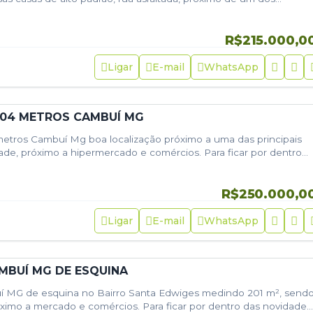
R$215.000,0
Ligar
E-mail
WhatsApp
204 METROS CAMBUÍ MG
etros Cambuí Mg boa localização próximo a uma das principais
ade, próximo a hipermercado e comércios. Para ficar por dentro
siga-nos…
R$250.000,0
Ligar
E-mail
WhatsApp
MBUÍ MG DE ESQUINA
 MG de esquina no Bairro Santa Edwiges medindo 201 m², send
óximo a mercado e comércios. Para ficar por dentro das novidades