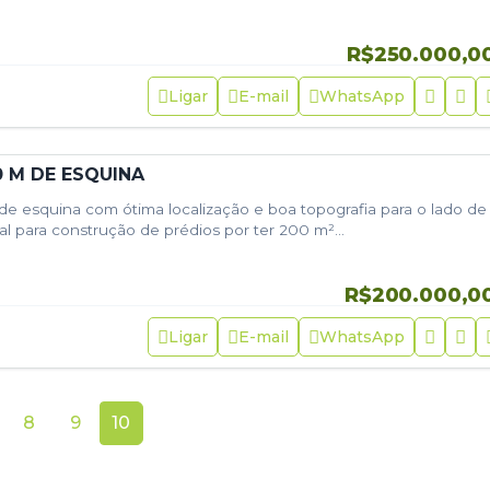
R$250.000,0
Ligar
E-mail
WhatsApp
0 M DE ESQUINA
e esquina com ótima localização e boa topografia para o lado de
eal para construção de prédios por ter 200 m²…
R$200.000,0
Ligar
E-mail
WhatsApp
8
9
10