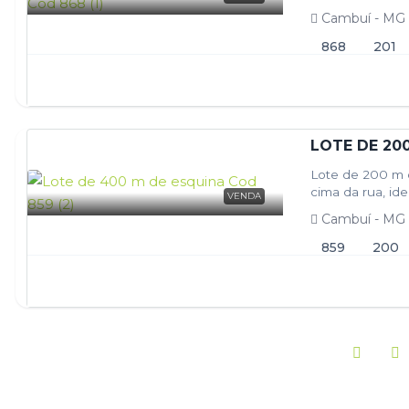
siga-nos…
Cambuí - MG
868
201
LOTE DE 20
Lote de 200 m d
cima da rua, id
VENDA
Cambuí - MG
859
200