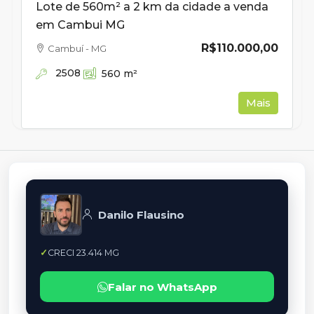
Lote de 560m² a 2 km da cidade a venda
em Cambui MG
R$110.000,00
Cambuí - MG
2508
560
m²
Mais
Danilo Flausino
CRECI 23.414 MG
Falar no WhatsApp