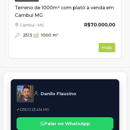
Terreno de 1000m² com platô a venda em
Cambui MG
R$70.000,00
Cambuí - MG
2513
1000
m²
Mais
Danilo Flausino
CRECI 23.414 MG
Falar no WhatsApp