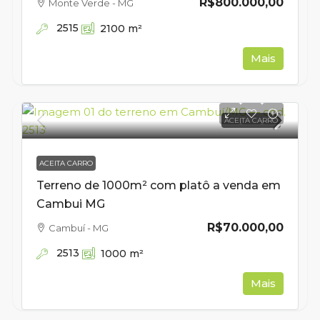
R$800.000,00
Monte Verde - MG
2515
2100
m²
Mais
ACEITA CARRO
ACEITA CARRO
Terreno de 1000m² com platô a venda em
Cambui MG
R$70.000,00
Cambuí - MG
2513
1000
m²
Mais