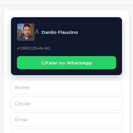
Danilo Flausino
CRECI 23.414 MG
Falar no WhatsApp