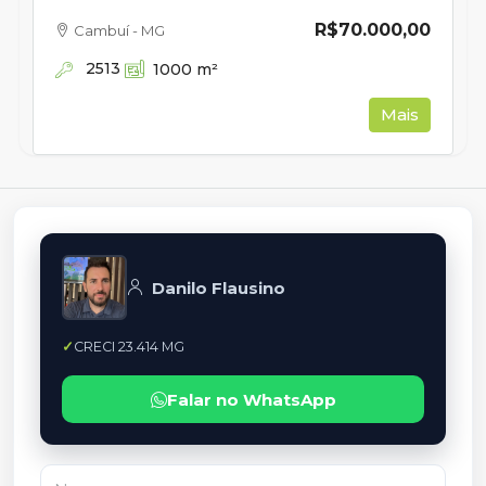
R$70.000,00
Cambuí - MG
2513
1000
m²
Mais
Danilo Flausino
CRECI 23.414 MG
Falar no WhatsApp