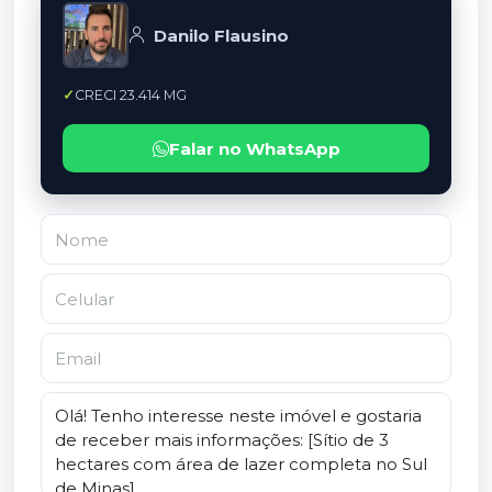
Danilo Flausino
CRECI 23.414 MG
Falar no WhatsApp