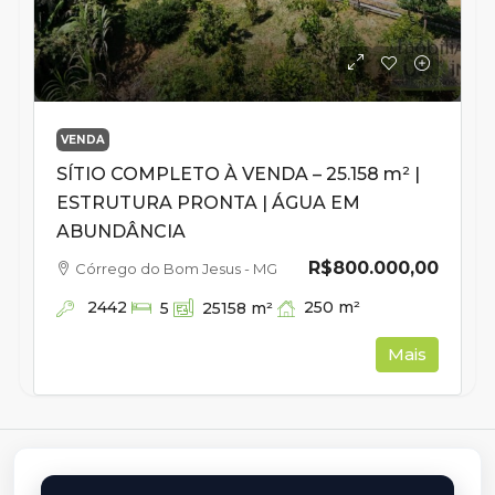
VENDA
SÍTIO COMPLETO À VENDA – 25.158 m² |
ESTRUTURA PRONTA | ÁGUA EM
ABUNDÂNCIA
R$800.000,00
Córrego do Bom Jesus - MG
2442
250
m²
5
25158
m²
Mais