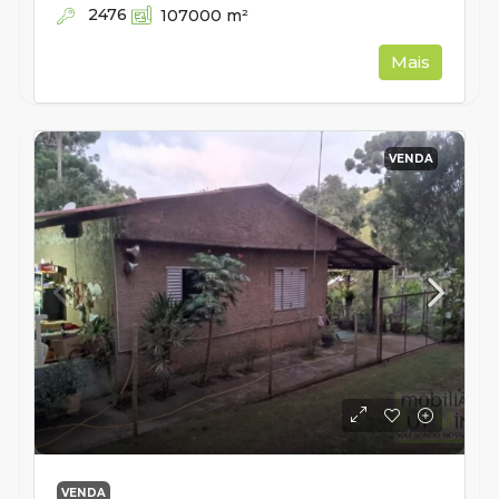
2476
107000
m²
Mais
VENDA
VENDA