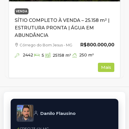
VENDA
SÍTIO COMPLETO À VENDA – 25.158 m² |
ESTRUTURA PRONTA | ÁGUA EM
ABUNDÂNCIA
R$800.000,00
Córrego do Bom Jesus - MG
2442
250
m²
5
25158
m²
Mais
Danilo Flausino
CRECI 23.414 MG