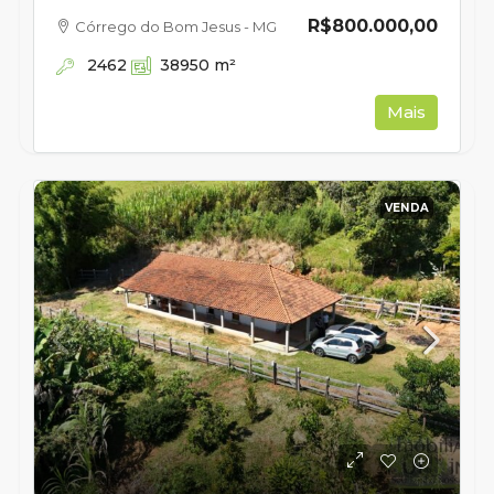
R$800.000,00
Córrego do Bom Jesus - MG
2462
38950
m²
Mais
VENDA