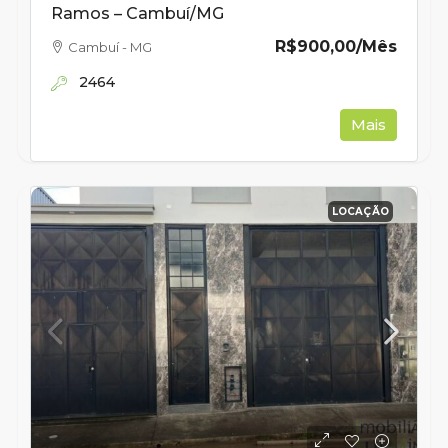
Ramos – Cambuí/MG
R$900,00
/Mês
Cambuí - MG
2464
Mais
LOCAÇÃO