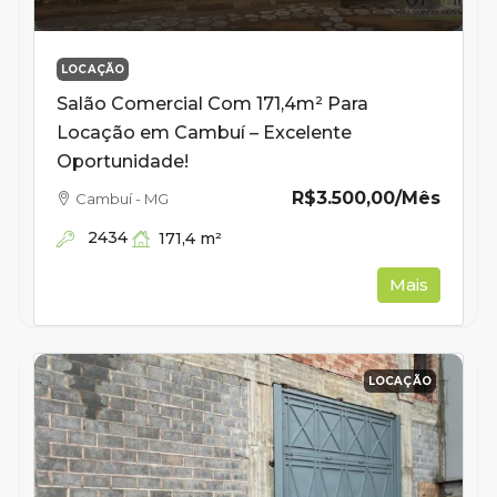
LOCAÇÃO
Salão Comercial Com 171,4m² Para
Locação em Cambuí – Excelente
Oportunidade!
R$3.500,00
/Mês
Cambuí - MG
2434
171,4
m²
Mais
LOCAÇÃO