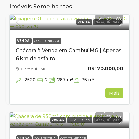
Imóveis Semelhantes
VENDA
OPORTUNIDADE
VENDA
OPORTUNIDADE
Chácara à Venda em Cambuí MG | Apenas
6 km de asfalto!
R$170.000,00
Cambuí - MG
2520
75
m²
2
287
m²
Mais
VENDA
COM PISCINA
OPORTUNIDADE
VENDA
COM PISCINA
OPORTUNIDADE