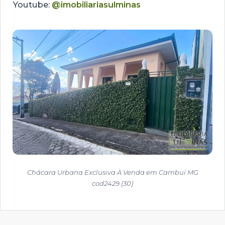
Youtube:
@imobiliariasulminas
Chácara Urbana Exclusiva À Venda em Cambuí MG
cod2429 (30)