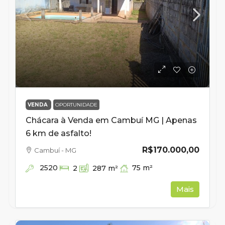
VENDA
OPORTUNIDADE
Chácara à Venda em Cambuí MG | Apenas
6 km de asfalto!
R$170.000,00
Cambuí - MG
2520
75
m²
2
287
m²
Mais