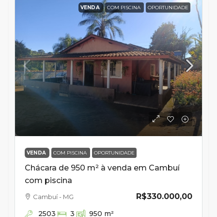
VENDA
COM PISCINA
OPORTUNIDADE
VENDA
COM PISCINA
OPORTUNIDADE
Chácara de 950 m² à venda em Cambuí
com piscina
R$330.000,00
Cambuí - MG
2503
3
950
m²