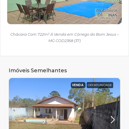
Chácara Com 722m² À Venda em Córrego do Bom Jesus –
MG COD2368 (37)
Imóveis Semelhantes
VENDA
OPORTUNIDADE