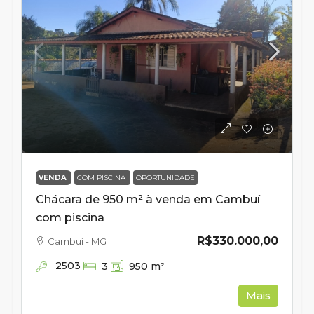
VENDA
COM PISCINA
OPORTUNIDADE
Chácara de 950 m² à venda em Cambuí
com piscina
R$330.000,00
Cambuí - MG
2503
3
950
m²
Mais