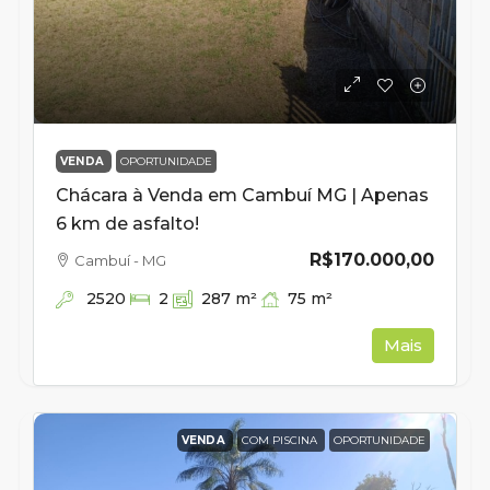
VENDA
OPORTUNIDADE
Chácara à Venda em Cambuí MG | Apenas
6 km de asfalto!
R$170.000,00
Cambuí - MG
2520
75
m²
2
287
m²
Mais
VENDA
COM PISCINA
OPORTUNIDADE