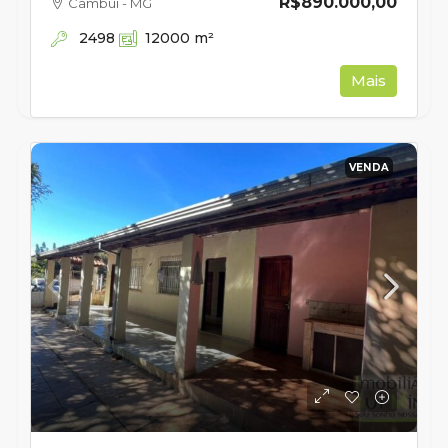
R$890.000,00
Cambuí - MG
2498
12000
m²
Mais
VENDA