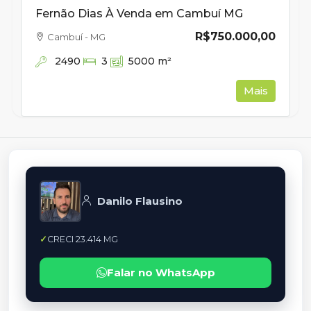
Fernão Dias À Venda em Cambuí MG
R$750.000,00
Cambuí - MG
2490
3
5000
m²
Mais
Danilo Flausino
CRECI 23.414 MG
Falar no WhatsApp