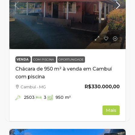
VENDA
COM PISCINA
OPORTUNIDADE
Chácara de 950 m² à venda em Cambuí
com piscina
R$330.000,00
Cambuí - MG
2503
3
950
m²
Mais