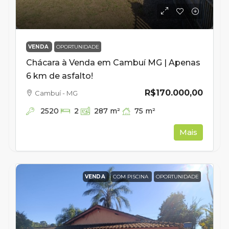
VENDA
OPORTUNIDADE
Chácara à Venda em Cambuí MG | Apenas
6 km de asfalto!
R$170.000,00
Cambuí - MG
2520
75
m²
2
287
m²
Mais
VENDA
COM PISCINA
OPORTUNIDADE