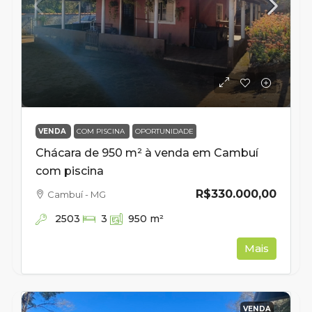
VENDA
COM PISCINA
OPORTUNIDADE
Chácara de 950 m² à venda em Cambuí
com piscina
R$330.000,00
Cambuí - MG
2503
3
950
m²
Mais
VENDA