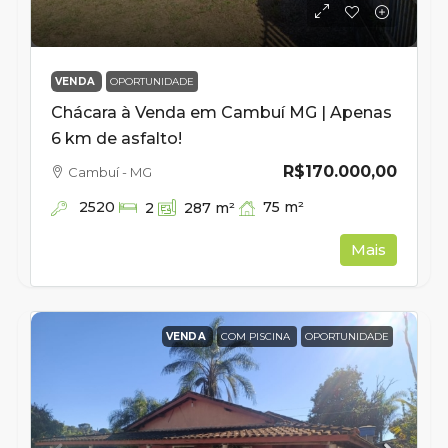
VENDA
OPORTUNIDADE
Chácara à Venda em Cambuí MG | Apenas
6 km de asfalto!
R$170.000,00
Cambuí - MG
2520
75
m²
2
287
m²
Mais
VENDA
COM PISCINA
OPORTUNIDADE