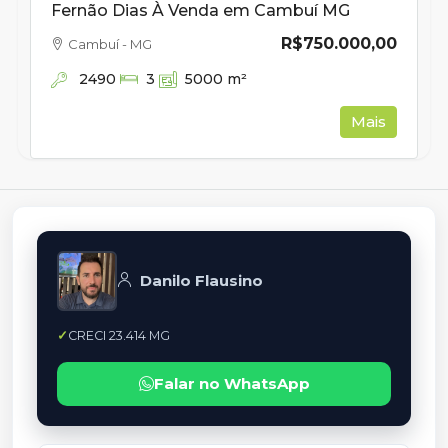
Fernão Dias À Venda em Cambuí MG
R$750.000,00
Cambuí - MG
2490
3
5000
m²
Mais
Danilo Flausino
CRECI 23.414 MG
Falar no WhatsApp