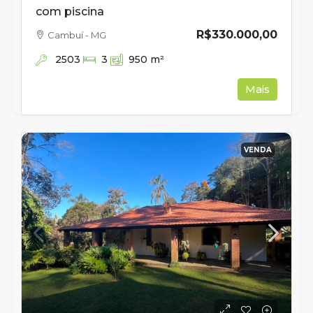
com piscina
R$330.000,00
Cambuí - MG
2503
3
950
m²
Mais
VENDA