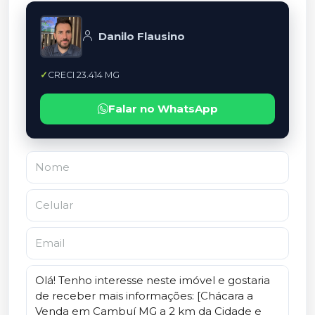
Danilo Flausino
CRECI 23.414 MG
Falar no WhatsApp