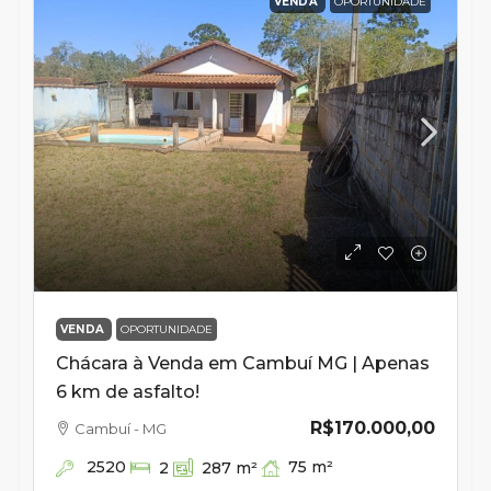
VENDA
OPORTUNIDADE
VENDA
OPORTUNIDADE
Chácara à Venda em Cambuí MG | Apenas
6 km de asfalto!
R$170.000,00
Cambuí - MG
2520
75
m²
2
287
m²