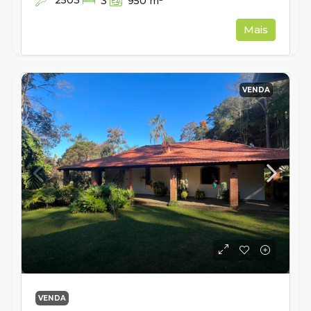
2503
3
950
m²
Mais
VENDA
VENDA