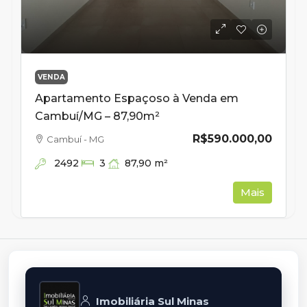
VENDA
Apartamento Espaçoso à Venda em
Cambuí/MG – 87,90m²
R$590.000,00
Cambuí - MG
2492
87,90
m²
3
Mais
Imobiliária Sul Minas