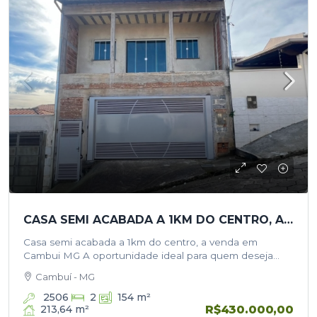
CASA SEMI ACABADA A 1KM DO CENTRO, A VENDA EM CAMBUI MG
Casa semi acabada a 1km do centro, a venda em
Cambui MG A oportunidade ideal para quem deseja
finalizar o imóvel do seu jeito, escolhendo cada detalhe
Cambuí - MG
dos…
2506
2
154
m²
R$430.000,00
213,64
m²