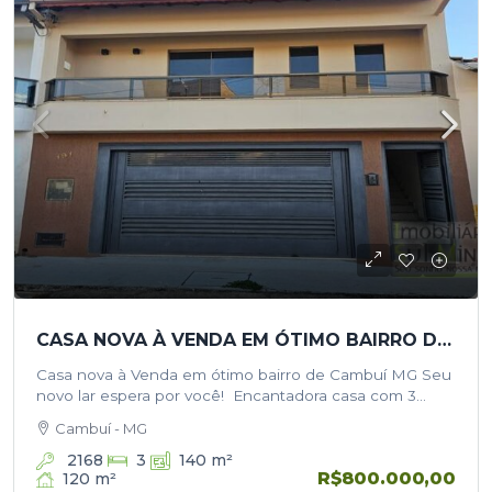
CASA NOVA À VENDA EM ÓTIMO BAIRRO DE CAMBUÍ MG
Casa nova à Venda em ótimo bairro de Cambuí MG Seu
novo lar espera por você! Encantadora casa com 3
dormitórios, sendo 1 suíte para garantir seu conforto…
Cambuí - MG
2168
3
140
m²
R$800.000,00
120
m²