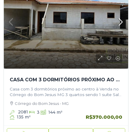
CASA COM 3 DORMITÓRIOS PRÓXIMO AO CENTRO À VENDA NO CÓRREGO DO BOM JESUS
Casa com 3 dormitórios próximo ao centro à Venda no
Córrego do Bom Jesus MG 3 quartos sendo 1 suíte Sala
Cozinha azulejada Lavanderia coberta Banheiro social
Córrego do Bom Jesus - MG
com…
2081
3
144
m²
R$370.000,00
135
m²