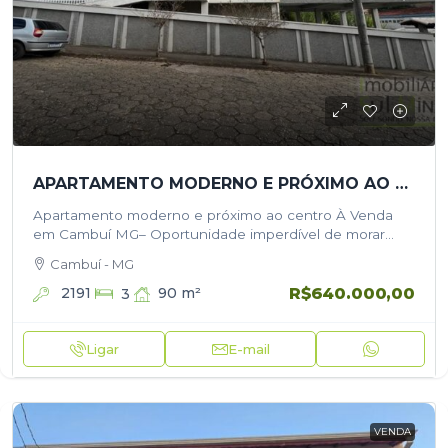
APARTAMENTO MODERNO E PRÓXIMO AO CENTRO À VENDA EM CAMBUÍ MG
Apartamento moderno e próximo ao centro À Venda
em Cambuí MG– Oportunidade imperdível de morar
com conforto, segurança e excelente localização! Este
Cambuí - MG
apartamento moderno à venda em Cambuí…
R$640.000,00
2191
90
m²
3
Ligar
E-mail
VENDA