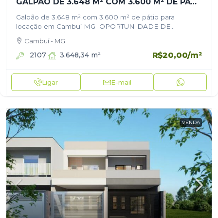
GALPÃO DE 3.648 M² COM 3.600 M² DE PÁTIO PARA LOCAÇÃO EM CAMBUÍ MG
Galpão de 3.648 m² com 3.600 m² de pátio para
locação em Cambuí MG OPORTUNIDADE DE
LOCAÇÃO – GALPÃO INDUSTRIAL Ideal para logística,
Cambuí - MG
indústria ou distribuição. Área construída:…
R$20,00
/m²
2107
3.648,34
m²
Ligar
E-mail
VENDA