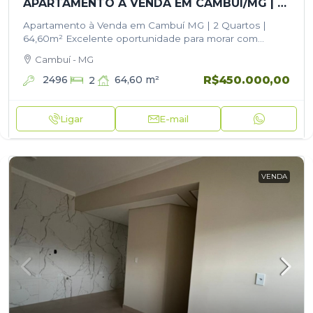
APARTAMENTO À VENDA EM CAMBUÍ/MG | 2 QUARTOS | 64,60M²
Apartamento à Venda em Cambuí MG | 2 Quartos |
64,60m² Excelente oportunidade para morar com
conforto e praticidade em uma das melhores regiões
Cambuí - MG
de Cambuí! Este belíssimo…
R$450.000,00
2496
64,60
m²
2
Ligar
E-mail
VENDA