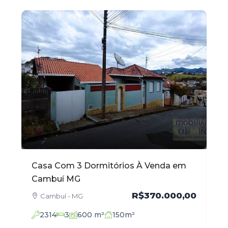
m
Apartamento com 102 m² no Centro à
Ca
Venda em Cambuí MG
Ve
,00
R$520.000,00
Cambuí - MG
2136
3
102
m²