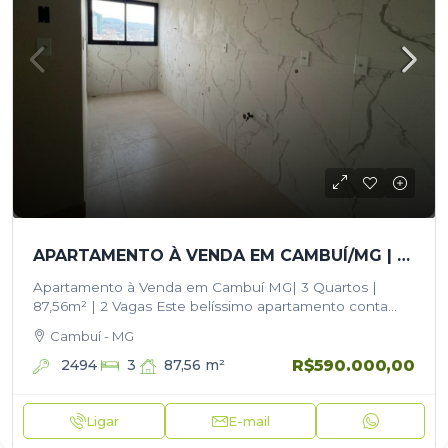
APARTAMENTO À VENDA EM CAMBUÍ/MG | 3 QUARTOS | 87,56M² | 2 VAGAS
Apartamento à Venda em Cambuí MG| 3 Quartos |
87,56m² | 2 Vagas Este belíssimo apartamento conta
com 87,56m² de área privativa, oferecendo ambientes
Cambuí - MG
amplos, bem distribuídos e ideais…
R$590.000,00
2494
87,56
m²
3
Ligar
E-mail