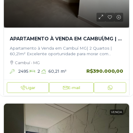
APARTAMENTO À VENDA EM CAMBUÍ/MG | 2 QUARTOS | 60,21M²
Apartamento à Venda em Cambuí MG| 2 Quartos |
60,21m² Excelente oportunidade para morar com
conforto e praticidade em uma das melhores regiões
Cambuí - MG
de Cambuí! Este belíssimo apartamento conta…
R$390.000,00
2495
60,21
m²
2
Ligar
E-mail
VENDA