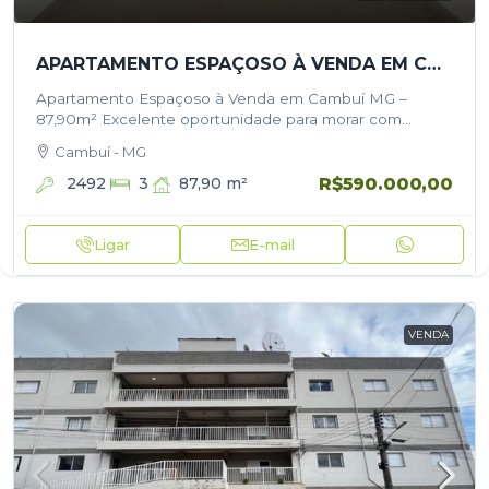
APARTAMENTO ESPAÇOSO À VENDA EM CAMBUÍ/MG – 87,90M²
Apartamento Espaçoso à Venda em Cambuí MG –
87,90m² Excelente oportunidade para morar com
conforto e praticidade em uma das melhores regiões
Cambuí - MG
de Cambuí! Este belíssimo apartamento conta…
R$590.000,00
2492
87,90
m²
3
Ligar
E-mail
VENDA