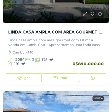
LINDA CASA AMPLA COM ÁREA GOURMET COM 191 M² À VENDA EM CAMBUÍ MG
Linda casa ampla com área gourmet com 191 m² à
Venda em Cambuí MG Apresentamos uma linda casa
em construção, com projeto arquitetônico diferenciado,
Cambuí - MG
pensada para oferecer conforto…
2094
3
175
m²
R$890.000,00
191
m²
Ligar
E-mail
VENDA