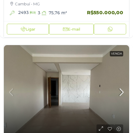
conforto e praticidade em uma das melhores regiões
Cambuí - MG
de Cambuí! Este belíssimo apartamento conta com
75,76m²…
R$550.000,00
2493
75,76
m²
3
Ligar
E-mail
VENDA