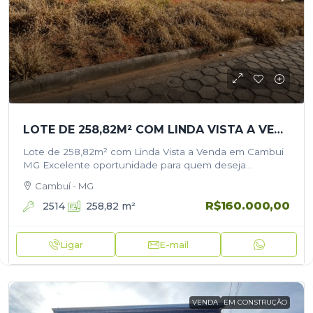
LOTE DE 258,82M² COM LINDA VISTA A VENDA EM CAMBUI MG
Lote de 258,82m² com Linda Vista a Venda em Cambui
MG Excelente oportunidade para quem deseja
construir ou investir em uma das regiões que mais
Cambuí - MG
crescem em Cambuí/MG!…
R$160.000,00
2514
258,82
m²
Ligar
E-mail
VENDA
EM CONSTRUÇÃO