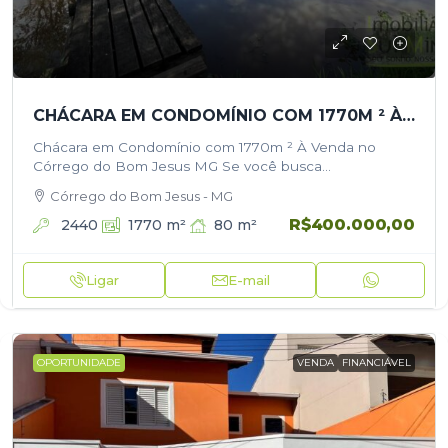
CHÁCARA EM CONDOMÍNIO COM 1770M ² À VENDA NO CÓRREGO DO BOM JESUS
Chácara em Condomínio com 1770m ² À Venda no
Córrego do Bom Jesus MG Se você busca
tranquilidade, segurança e contato com a natureza,
Córrego do Bom Jesus - MG
essa chácara é perfeita…
R$400.000,00
2440
80
m²
1770
m²
Ligar
E-mail
OPORTUNIDADE
VENDA
FINANCIÁVEL