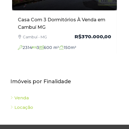
enda em
Apartamento com 102 m² no Centro à
Venda em Cambuí MG
0.000,00
R$520.000,00
Cambuí - MG
2136
3
102
m²
Imóveis por Finalidade
Venda
Locação