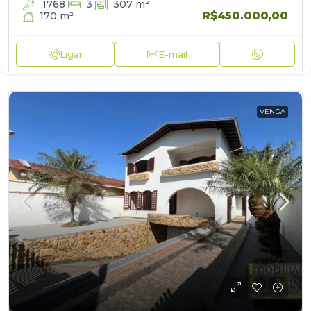
1768
3
307
m²
R$450.000,00
170
m²
Ligar
E-mail
VENDA