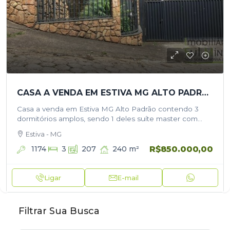
CASA A VENDA EM ESTIVA MG ALTO PADRÃO
Casa a venda em Estiva MG Alto Padrão contendo 3
dormitórios amplos, sendo 1 deles suíte master com
sacada, banheiro social, cozinha toda planejada, sala
Estiva - MG
com sacada, lavanderia, …
R$850.000,00
1174
240
m²
3
207
Ligar
E-mail
Filtrar Sua Busca