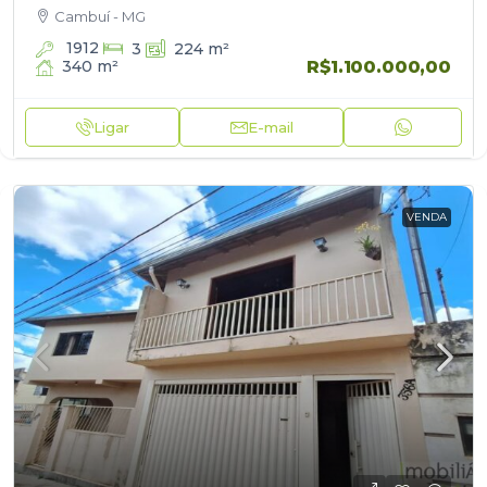
sanca e led Sala de jantar ampla Cozinha Planejada…
Cambuí - MG
1912
3
224
m²
R$1.100.000,00
340
m²
Ligar
E-mail
VENDA