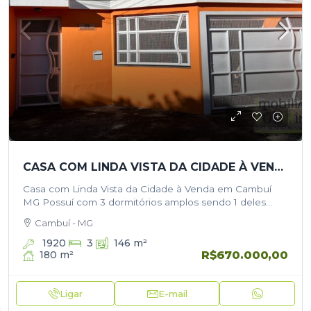
CASA COM LINDA VISTA DA CIDADE À VENDA EM CAMBUÍ MG
Casa com Linda Vista da Cidade à Venda em Cambuí
MG Possuí com 3 dormitórios amplos sendo 1 deles
uma suíte com sacada, banheiro social, garagem ampla
Cambuí - MG
para…
1920
3
146
m²
R$670.000,00
180
m²
Ligar
E-mail