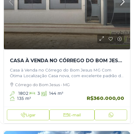
CASA À VENDA NO CÓRREGO DO BOM JESUS MG COM ÓTIMA LOCALIZAÇÃO
Casa à Venda no Córrego do Bom Jesus MG Com
Ótima Localização Casa nova, com excelente padrão de
acabamento, ambientes bem distribuídos e
Córrego do Bom Jesus - MG
possibilidade de personalização conforme o…
1802
3
144
m²
R$360.000,00
135
m²
Ligar
E-mail