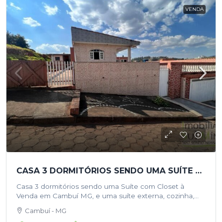
VENDA
CASA 3 DORMITÓRIOS SENDO UMA SUÍTE COM CLOSET À VENDA EM CAMBUÍ MG
Casa 3 dormitórios sendo uma Suíte com Closet à
Venda em Cambuí MG, e uma suíte externa, cozinha,
planejada, cozinha externa com fogão a lenha e forno,
Cambuí - MG
piscina,…