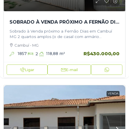
SOBRADO À VENDA PRÓXIMO A FERNÃO DIAS EM CAMBUÍ MG
Sobrado à Venda próximo a Fernão Dias em Cambuí
MG 2 quartos amplos (o de casal com armário
embutido) 1 banheiro social Sala (com sofá e hack)
Cambuí - MG
Cozinha…
R$430.000,00
1857
118,88
m²
2
Ligar
E-mail
VENDA