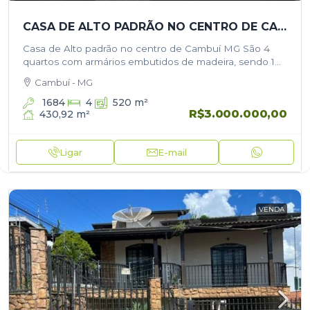
CASA DE ALTO PADRÃO NO CENTRO DE CAMBUÍ MG
Casa de Alto padrão no centro de Cambuí MG São 4
quartos com armários embutidos de madeira, sendo 1
deles suíte com closet e banheira; 1 Banheiro social;…
Cambuí - MG
1684
4
520
m²
R$3.000.000,00
430,92
m²
Ligar
E-mail
VENDA