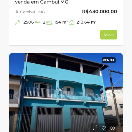
venda em Cambui MG
R$430.000,00
Cambuí - MG
2506
213,64
m²
2
154
m²
Mais
VENDA