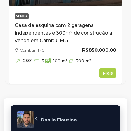
VENDA
Casa de esquina com 2 garagens
independentes e 300m² de construção a
venda em Cambui MG
R$850.000,00
Cambuí - MG
2501
300
m²
3
100
m²
Mais
Danilo Flausino