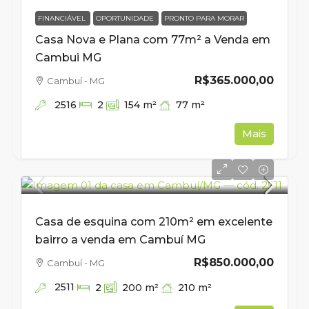
FINANCIÁVEL
OPORTUNIDADE
PRONTO PARA MORAR
Casa Nova e Plana com 77m² a Venda em
Cambui MG
R$365.000,00
Cambuí - MG
2516
77
m²
2
154
m²
Mais
Casa de esquina com 210m² em excelente
bairro a venda em Cambuí MG
R$850.000,00
Cambuí - MG
2511
210
m²
2
200
m²