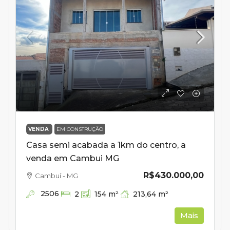
VENDA
EM CONSTRUÇÃO
Casa semi acabada a 1km do centro, a
venda em Cambui MG
R$430.000,00
Cambuí - MG
2506
213,64
m²
2
154
m²
Mais