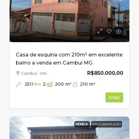
Casa de esquina com 210m² em excelente
bairro a venda em Cambuí MG
R$850.000,00
Cambuí - MG
2511
210
m²
2
200
m²
Mais
VENDA
EM CONSTRUÇÃO