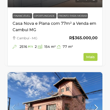
FINANCIÁVEL
OPORTUNIDADE
PRONTO PARA MORAR
Casa Nova e Plana com 77m² a Venda em
Cambui MG
R$365.000,00
Cambuí - MG
2516
77
m²
2
154
m²
Mais