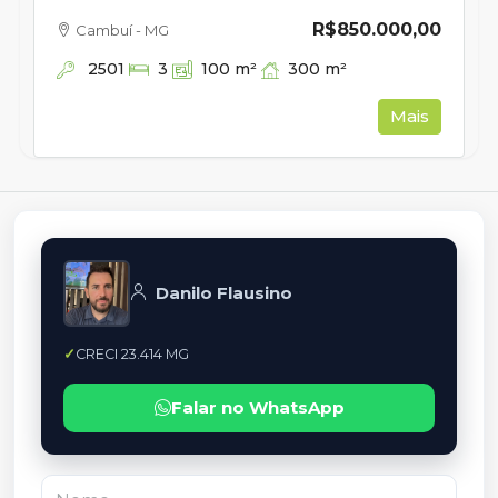
R$850.000,00
Cambuí - MG
2501
300
m²
3
100
m²
Mais
Danilo Flausino
CRECI 23.414 MG
Falar no WhatsApp