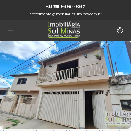
+55(35) 9-9984-9297
atendimento@imobiliariasulminas.com.br