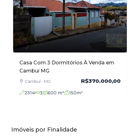
Casa Com 3 Dormitórios À Venda em
Ap
Cambuí MG
Ve
,00
R$370.000,00
Cambuí - MG
2314
3
600
m²
150
m²
Imóveis por Finalidade