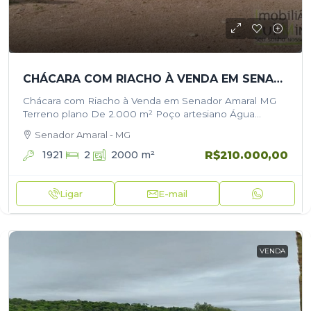
CHÁCARA COM RIACHO À VENDA EM SENADOR AMARAL MG
Chácara com Riacho à Venda em Senador Amaral MG
Terreno plano De 2.000 m² Poço artesiano Água
encanada Energia elétrica Internet fibra ótica Rio passa
Senador Amaral - MG
no fundo da…
R$210.000,00
1921
2
2000
m²
Ligar
E-mail
VENDA