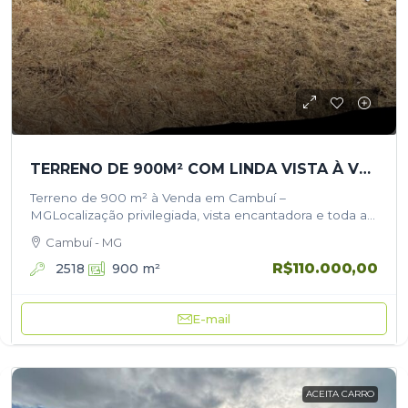
TERRENO DE 900M² COM LINDA VISTA À VENDA EM CAMBUÍ MG
Terreno de 900 m² à Venda em Cambuí –
MGLocalização privilegiada, vista encantadora e toda a
tranquilidade que você procura! Se você deseja
Cambuí - MG
construir sua casa ou investir…
R$110.000,00
2518
900
m²
E-mail
ACEITA CARRO