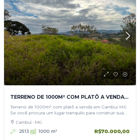
TERRENO DE 1000M² COM PLATÔ A VENDA EM CAMBUI MG
Terreno de 1000m² com platô a venda em Cambui MG
Se você procura um lugar tranquilo para construir sua
chácara, casa de campo ou investir em um imóvel…
Cambuí - MG
R$70.000,00
2513
1000
m²