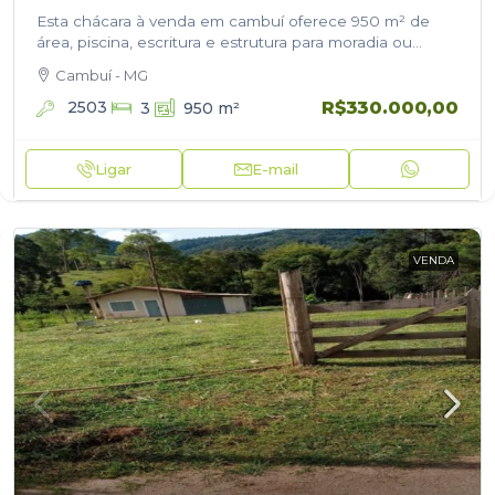
Esta chácara à venda em cambuí oferece 950 m² de
área, piscina, escritura e estrutura para moradia ou
momentos de lazer com a família. O imóvel está à…
Cambuí - MG
R$330.000,00
2503
3
950
m²
Ligar
E-mail
VENDA