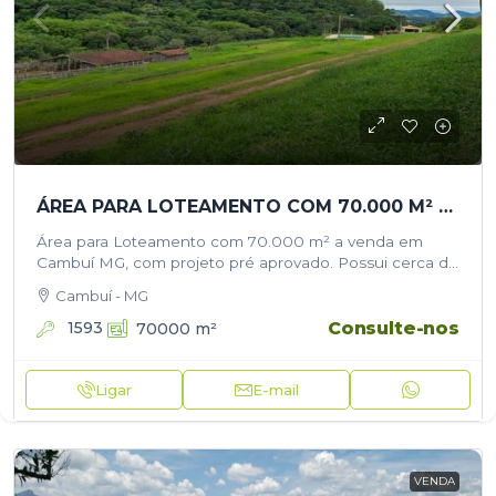
ÁREA PARA LOTEAMENTO COM 70.000 M² A VENDA EM CAMBUÍ MG
Área para Loteamento com 70.000 m² a venda em
Cambuí MG, com projeto pré aprovado. Possui cerca de
80 lotes de 400 a 600m, luz e agua, vista…
Cambuí - MG
Consulte-nos
1593
70000
m²
Ligar
E-mail
VENDA