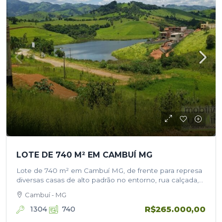
LOTE DE 740 M² EM CAMBUÍ MG
Lote de 740 m² em Cambuí MG, de frente para represa
diversas casas de alto padrão no entorno, rua calçada,
água encanada e linda vista! Para ficar por…
Cambuí - MG
R$265.000,00
1304
740