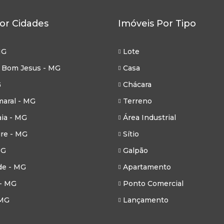
or Cidades
Imóveis Por Tipo
MG
Lote
 Bom Jesus - MG
Casa
G
Chácara
aral - MG
Terreno
ia - MG
Área Industrial
re - MG
Sítio
MG
Galpão
de - MG
Apartamento
- MG
Ponto Comercial
 MG
Lançamento