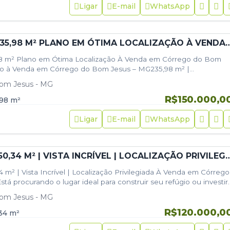
Ligar
E-mail
WhatsApp
LOTE COM 235,98 M² PLANO EM ÓTIMA LOCALIZAÇÃO À VENDA
8 m² Plano em Ótima Localização À Venda em Córrego do Bom
no à Venda em Córrego do Bom Jesus – MG235,98 m² |…
om Jesus - MG
R$150.000,0
,98
m²
Ligar
E-mail
WhatsApp
LOTE COM 150,34 M² | VISTA INCRÍVEL | LOCALIZAÇÃO PRIVILEGIADA À 
 m² | Vista Incrível | Localização Privilegiada À Venda em Córrego
tá procurando o lugar ideal para construir seu refúgio ou investir
om Jesus - MG
R$120.000,0
34
m²