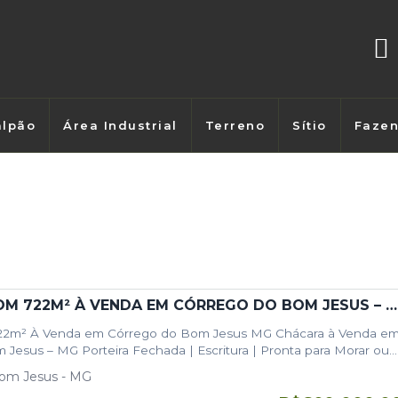
lpão
Área Industrial
Terreno
Sítio
Faze
CHÁCARA COM 722M² À VENDA EM CÓRREGO DO BOM JESUS – MG
22m² À Venda em Córrego do Bom Jesus MG Chácara à Venda e
Jesus – MG Porteira Fechada | Escritura | Pronta para Morar ou…
om Jesus - MG