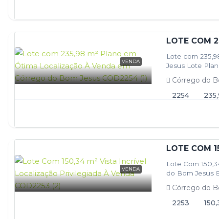
Lote com 235,9
VENDA
Jesus Lote Pla
Córrego do B
2254
235
Lote Com 150,34
VENDA
do Bom Jesus Es
Córrego do B
2253
150,