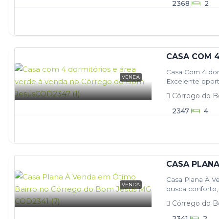
2368
2
Casa Com 4 dor
VENDA
Excelente opor
vida, sem abrir…
Córrego do B
2347
4
Casa Plana À V
VENDA
busca conforto,
Destaques do…
Córrego do B
2341
2