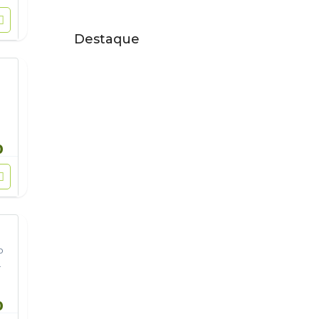
Destaque
0
o
e
0