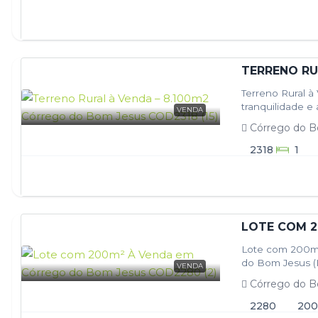
Terreno Rural 
tranquilidade e
VENDA
m², localizado…
Córrego do B
2318
1
LOTE COM 2
Lote com 200m
do Bom Jesus (
VENDA
localização…
Córrego do B
2280
200