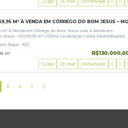
Ligar
E-mail
WhatsApp
59,95 M² À VENDA EM CÓRREGO DO BOM JESUS – M
5 m² À Venda em Córrego do Bom Jesus Lote à Venda em
Jesus – MG159,95 m² | Ótima Localização | Vista Deslumbrante!…
om Jesus - MG
R$130.000,0
95
m²
Ligar
E-mail
WhatsApp
3
4