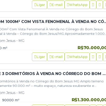
Ligar
E-mail
WhatsApp
TERRENO COM 1000M² COM VISTA FENOMENAL À VE
000m² Com Vista Fenomenal À Venda no Córrego do Bom Jesus
al à Venda – Córrego do Bom Jesus/MG Aproximadamente 1.000
enomenal,…
om Jesus - MG
R$70.000,0
0
m²
Ligar
E-mail
WhatsApp
CHÁCARA DE 3 DORMITÓRIOS À VENDA NO CÓRREGO DO BOM JESUS MG
ormitórios à Venda no Córrego do Bom Jesus MG Amplo terreno
mente 90.000 m² – muito espaço, natureza exuberante e
 3Km do…
om Jesus - MG
R$1.300.000,0
90000
m²