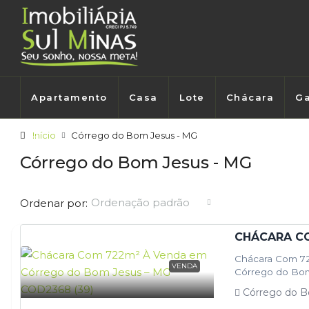
Apartamento
Casa
Lote
Chácara
Ga
Início
Córrego do Bom Jesus - MG
Córrego do Bom Jesus - MG
Ordenação padrão
Ordenar por:
Chácara Com 7
VENDA
Córrego do Bom 
Córrego do B