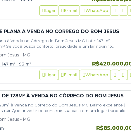
Ligar
E-mail
WhatsApp
E PLANA À VENDA NO CÓRREGO DO BOM JESUS
ana à Venda no Córrego do Bom Jesus MG Lote: 147 m² |
m² Se você busca conforto, praticidade e um lar novinho…
om Jesus - MG
R$420.000,0
147
m²
93
m²
Ligar
E-mail
WhatsApp
 DE 128M² À VENDA NO CÓRREGO DO BOM JESUS
128m² à Venda no Córrego do Bom Jesus MG Bairro excelente |
struir Quer investir ou construir sua casa em um lugar tranquilo,…
om Jesus - MG
R$85.000,0
m²