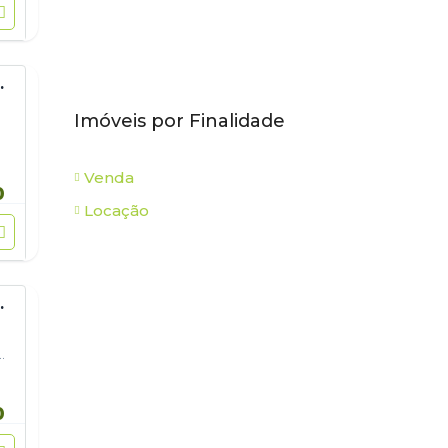
 EM CÓRREGO DO BOM JESUS
Imóveis por Finalidade
Venda
0
Locação
VENDA EM CÓRREGO DO BOM JESUS
…
0