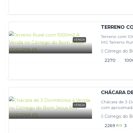
Terreno com 1
VENDA
MG Terreno Rur
m² com vista f
Córrego do B
2270
100
Chácara de 3 D
VENDA
com aproximada
privacidade! À
Córrego do B
2269
3