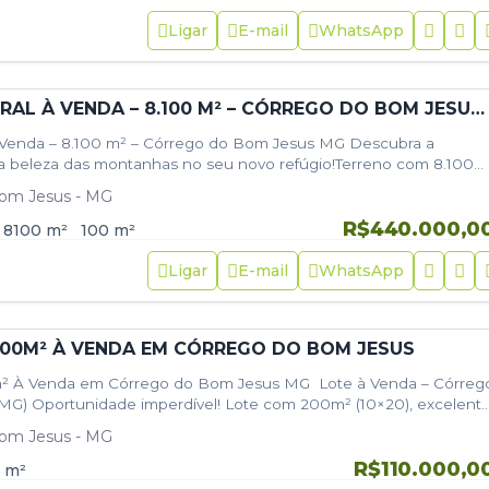
Ligar
E-mail
WhatsApp
TERRENO RURAL À VENDA – 8.100 M² – CÓRREGO DO BOM JESUS/MG
à Venda – 8.100 m² – Córrego do Bom Jesus MG Descubra a
 a beleza das montanhas no seu novo refúgio!Terreno com 8.100
om Jesus - MG
R$440.000,0
8100
m²
100
m²
Ligar
E-mail
WhatsApp
00M² À VENDA EM CÓRREGO DO BOM JESUS
² À Venda em Córrego do Bom Jesus MG Lote à Venda – Córreg
MG) Oportunidade imperdível! Lote com 200m² (10×20), excelent
om Jesus - MG
R$110.000,0
m²