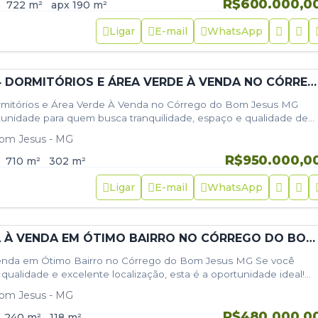
R$600.000,0
722
m²
apx 190
m²
Ligar
E-mail
WhatsApp
CASA COM 4 DORMITÓRIOS E ÁREA VERDE À VENDA NO CÓRREGO DO BOM JESUS
mitórios e Área Verde À Venda no Córrego do Bom Jesus MG
tunidade para quem busca tranquilidade, espaço e qualidade de
om Jesus - MG
R$950.000,0
710
m²
302
m²
Ligar
E-mail
WhatsApp
CASA PLANA À VENDA EM ÓTIMO BAIRRO NO CÓRREGO DO BOM JESUS MG
enda em Ótimo Bairro no Córrego do Bom Jesus MG Se você
 qualidade e excelente localização, esta é a oportunidade ideal!
om Jesus - MG
R$480.000,0
240
m²
118
m²