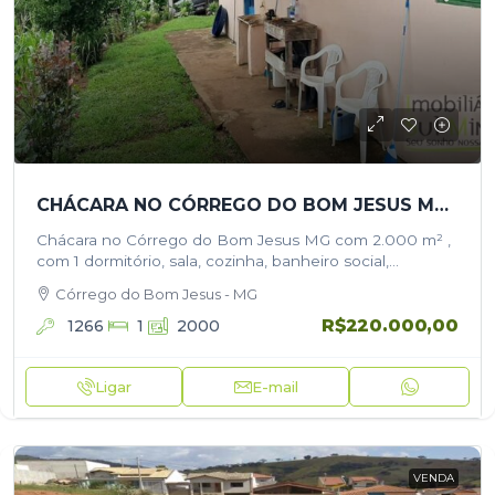
CHÁCARA NO CÓRREGO DO BOM JESUS MG COM 2.000 M²
Chácara no Córrego do Bom Jesus MG com 2.000 m² ,
com 1 dormitório, sala, cozinha, banheiro social,
lavanderia , agua de nascente, garagem coberta ,
Córrego do Bom Jesus - MG
apenas 10…
R$220.000,00
1266
1
2000
Ligar
E-mail
VENDA