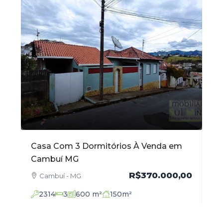
m
Apartamento com 102 m² no Centro à
Ca
Venda em Cambuí MG
Ve
,00
R$520.000,00
Cambuí - MG
2136
3
102
m²