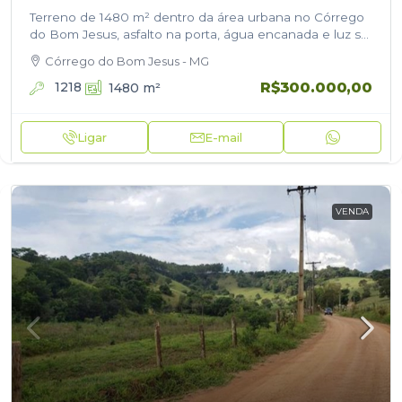
Terreno de 1480 m² dentro da área urbana no Córrego
do Bom Jesus, asfalto na porta, água encanada e luz só
pedir ligação. possuí as seguintes medidas 15…
Córrego do Bom Jesus - MG
R$300.000,00
1218
1480
m²
Ligar
E-mail
VENDA