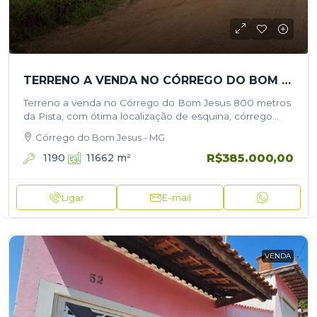
TERRENO A VENDA NO CÓRREGO DO BOM JESUS 800 METROS DA PISTA
Terreno a venda no Córrego do Bom Jesus 800 metros
da Pista, com ótima localização de esquina, córrego
passando nos fundos, frente grande para a estrada
Córrego do Bom Jesus - MG
principal. Terreno…
R$385.000,00
1190
11662
m²
Ligar
E-mail
VENDA