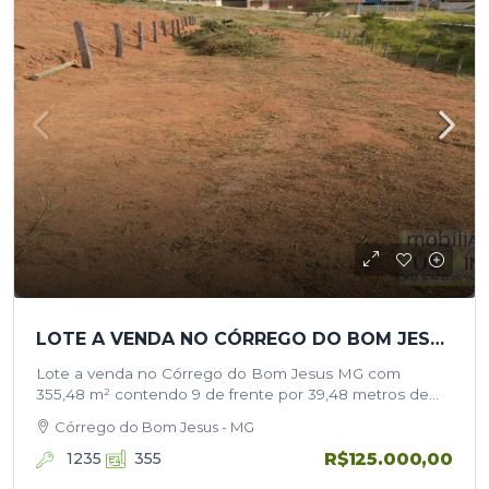
LOTE A VENDA NO CÓRREGO DO BOM JESUS MG COM 355,48 M²
Lote a venda no Córrego do Bom Jesus MG com
355,48 m² contendo 9 de frente por 39,48 metros de
lateral, com linda vista para as montanhas, diversas…
Córrego do Bom Jesus - MG
R$125.000,00
1235
355