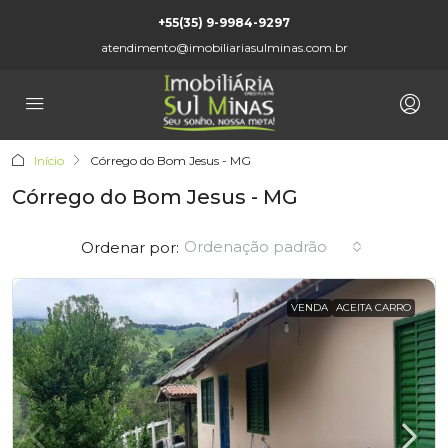
+55(35) 9-9984-9297
atendimento@imobiliariasulminas.com.br
Início
Córrego do Bom Jesus - MG
Córrego do Bom Jesus - MG
Ordenação padrão
Ordenar por:
VENDA
ACEITA CARRO