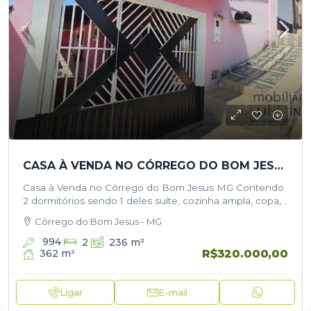
CASA À VENDA NO CÓRREGO DO BOM JESUS MG
Casa à Venda no Córrego do Bom Jesus MG Contendo
2 dormitórios sendo 1 deles suíte, cozinha ampla, copa,
2 salas podendo uma ser transformada uma em
Córrego do Bom Jesus - MG
dormitório,…
994
2
236
m²
R$320.000,00
362
m²
Ligar
E-mail