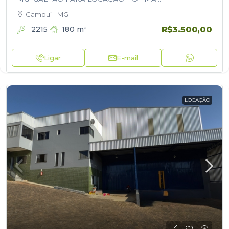
LOCALIZAÇÃO! Muito próximo ao centro da
Cambuí - MG
cidadeAproximadamente 180m² de área útilRua
tranquila, com fácil…
R$3.500,00
2215
180
m²
Ligar
E-mail
LOCAÇÃO