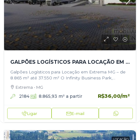
GALPÕES LOGÍSTICOS PARA LOCAÇÃO EM EXTREMA MG – DE 8.865 M² ATÉ 37.550 M²
Galpões Logísticos para Locação em Extrema MG – de
8.865 m² até 37.550 m² O Infinity Business Park,
localizado no km 934 da Rodovia Fernão Dias, em
Extrema - MG
Extrema/MG,…
R$36,00
/m²
2184
8.865,93
m² a partir
Ligar
E-mail
LOCAÇÃO