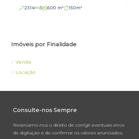
2136
3
102
m²
Imóveis por Finalidade
Venda
Locação
Consulte-nos Sempre
Reservamo-nos o direito de corrigir eventuais erros
de digitação e de confirmar os valores anunciados,