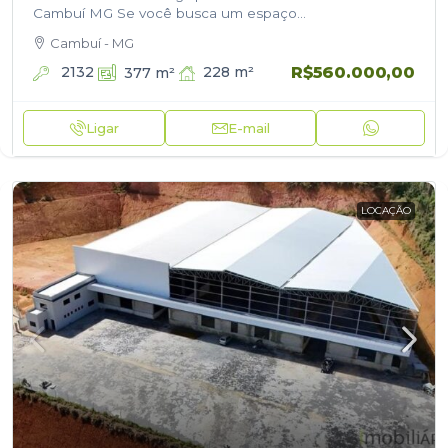
Cambuí MG Se você busca um espaço
estrategicamente localizado, seguro e pronto para
Cambuí - MG
empreender, este imóvel…
R$560.000,00
2132
228
m²
377
m²
Ligar
E-mail
LOCAÇÃO