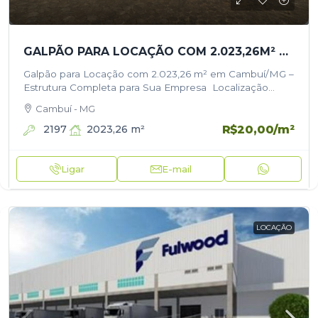
GALPÃO PARA LOCAÇÃO COM 2.023,26M² EM CAMBUÍ/MG – ESTRUTURA COMPLETA PARA SUA EMPRESA
Galpão para Locação com 2.023,26 m² em Cambuí/MG –
Estrutura Completa para Sua Empresa Localização
estratégica, próximo ao centro de Cambuí/MG Área
Cambuí - MG
construída: 2.023,26 m² | Pé-direito: 12…
R$20,00
/m²
2197
2023,26
m²
Ligar
E-mail
LOCAÇÃO