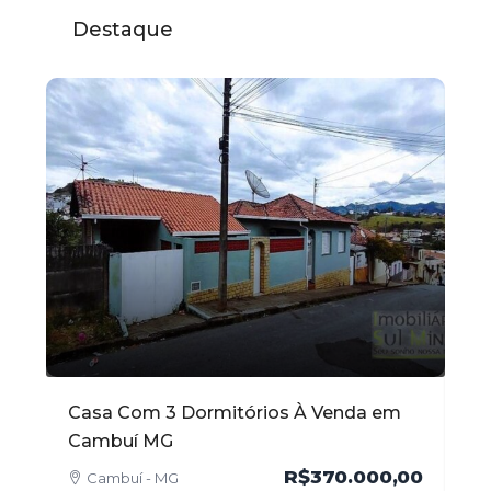
Destaque
m
Apartamento com 102 m² no Centro à
Ca
Venda em Cambuí MG
Ve
,00
R$520.000,00
Cambuí - MG