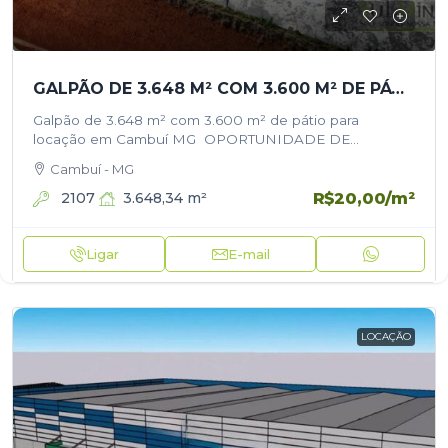
GALPÃO DE 3.648 M² COM 3.600 M² DE PÁTIO PARA LOCAÇÃO EM CAMBUÍ MG
Galpão de 3.648 m² com 3.600 m² de pátio para
locação em Cambuí MG OPORTUNIDADE DE
LOCAÇÃO – GALPÃO INDUSTRIAL Ideal para logística,
Cambuí - MG
indústria ou distribuição. Área construída:…
R$20,00
/m²
2107
3.648,34
m²
Ligar
E-mail
LOCAÇÃO