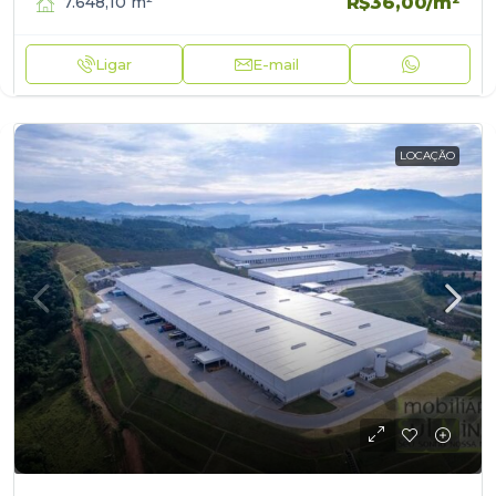
R$36,00
/m²
7.648,10
m²
Ligar
E-mail
LOCAÇÃO