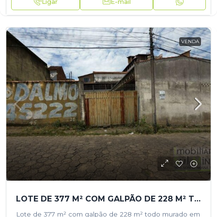
Ligar
E-mail
VENDA
LOTE DE 377 M² COM GALPÃO DE 228 M² TODO MURADO EM CAMBUÍ MG
Lote de 377 m² com galpão de 228 m² todo murado em