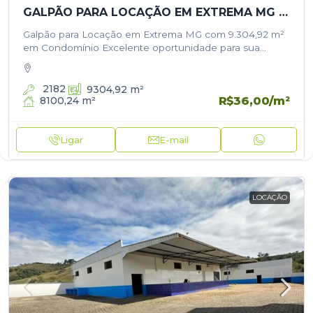
GALPÃO PARA LOCAÇÃO EM EXTREMA MG COM 9.304,92 M² EM CONDOMÍNIO
Galpão para Locação em Extrema MG com 9.304,92 m²
em Condomínio Excelente oportunidade para sua
operação logística ou industrial em uma das regiões
mais estratégicas do país! O…
2182
9304,92
m²
R$36,00
/m²
8100,24
m²
Ligar
E-mail
LOCAÇÃO