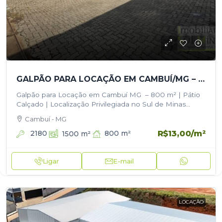
GALPÃO PARA LOCAÇÃO EM CAMBUÍ/MG – 800 M² | PÁTIO CALÇADO | LOCALIZAÇÃO PRIVILEGIADA NO SUL DE MINAS
Galpão para Locação em Cambuí MG – 800 m² | Pátio
Calçado | Localização Privilegiada no Sul de Minas
Espaço completo e pronto para a sua operação
Cambuí - MG
industrial…
R$13,00
/m²
2180
800
m²
1500
m²
Ligar
E-mail
LOCAÇÃO