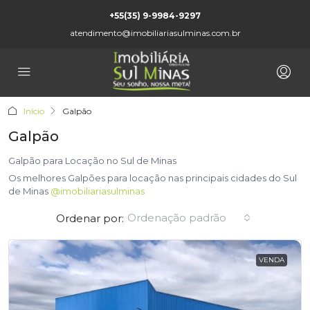
+55(35) 9-9984-9297
atendimento@imobiliariasulminas.com.br
Início
Galpão
Galpão
Galpão para Locação no Sul de Minas
Os melhores Galpões para locação nas principais cidades do Sul
de Minas
@imobiliariasulminas
Ordenação padrão
Ordenar por:
VENDA