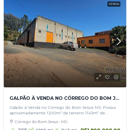
VENDA
GALPÃO À VENDA NO CÓRREGO DO BOM JESUS MG
Galpão à Venda no Córrego do Bom Jesus MG Possui
aproximadamente 1200m² de terreno 1143m² de
construção 2 docas Energia trifasica 6 banheiros 2
Córrego do Bom Jesus - MG
cozinhas Escritório Estoque Fácil…