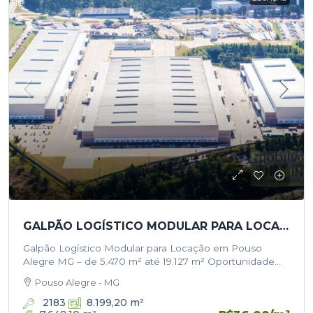
GALPÃO LOGÍSTICO MODULAR PARA LOCAÇÃO EM POUSO ALEGRE MG – DE 5.470 M² ATÉ 19.127 M²
Galpão Logístico Modular para Locação em Pouso
Alegre MG – de 5.470 m² até 19.127 m² Oportunidade
imperdível para empresas que buscam um galpão
Pouso Alegre - MG
logístico de alto padrão…
2183
8.199,20
m²