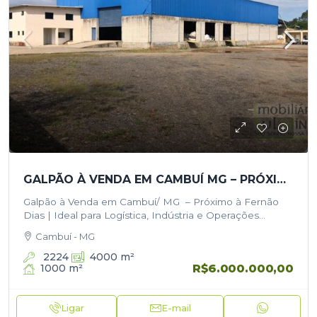
GALPÃO À VENDA EM CAMBUÍ MG – PRÓXIMO À FERNÃO DIAS | IDEAL PARA LOGÍSTICA, INDÚSTRIA E OPERAÇÕES SUSTENTÁVEIS
Galpão à Venda em Cambuí/ MG – Próximo à Fernão
Dias | Ideal para Logística, Indústria e Operações
Sustentáveis Galpão à Venda em Cambuí/MG – Próximo
Cambuí - MG
à Fernão…
2224
4000
m²
R$6.000.000,00
1000
m²
Ligar
E-mail