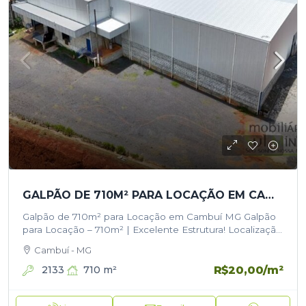
GALPÃO DE 710M² PARA LOCAÇÃO EM CAMBUÍ MG
Galpão de 710m² para Locação em Cambuí MG Galpão
para Locação – 710m² | Excelente Estrutura! Localização
estratégica Área total: 710m² Infraestrutura: Portão de
Cambuí - MG
acesso 1 doca 1…
R$20,00
/m²
2133
710
m²