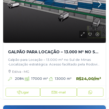
GALPÃO PARA LOCAÇÃO – 13.000 M² NO SUL DE MINAS
Galpão para Locação – 13.000 m² no Sul de Minas
•Localização estratégica: Acesso facilitado pela Rodovia
Fernão Dias, ideal para logística e operações industriais.
Estiva - MG
•Estrutura em construção: Galpão…
R$24,00
/m²
2084
13000
m²
17000
m²
Ligar
E-mail