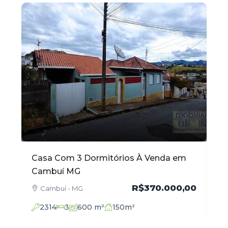
Casa Com 3 Dormitórios À Venda em
Ap
Cambuí MG
Ve
,00
R$370.000,00
Cambuí - MG
2314
3
600
m²
150
m²