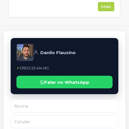
Mais
Danilo Flausino
CRECI 23.414 MG
Falar no WhatsApp