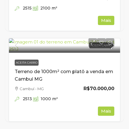
2515
2100
m²
Mais
ACEITA CARRO
ACEITA CARRO
Terreno de 1000m² com platô a venda em
Cambui MG
R$70.000,00
Cambuí - MG
2513
1000
m²
Mais