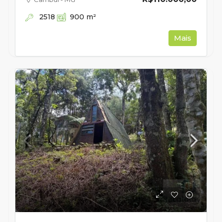
2518
900
m²
Mais