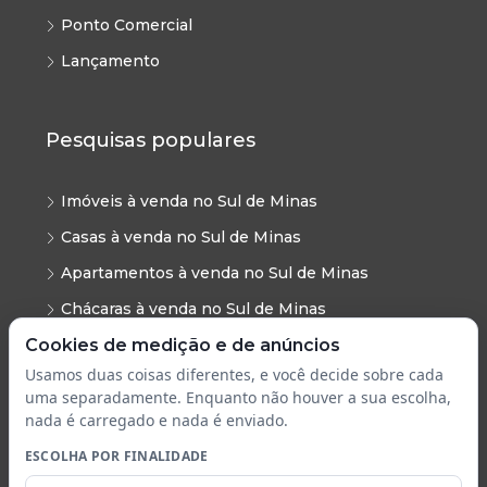
Ponto Comercial
Lançamento
Pesquisas populares
Imóveis à venda no Sul de Minas
Casas à venda no Sul de Minas
Apartamentos à venda no Sul de Minas
Chácaras à venda no Sul de Minas
Cookies de medição e de anúncios
Sítios à venda no Sul de Minas
Usamos duas coisas diferentes, e você decide sobre cada
Terrenos à venda no Sul de Minas
uma separadamente. Enquanto não houver a sua escolha,
Lotes à venda no Sul de Minas
nada é carregado e nada é enviado.
Galpões no Sul de Minas
ESCOLHA POR FINALIDADE