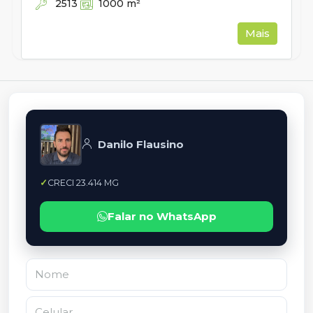
2513
1000
m²
Mais
Danilo Flausino
CRECI 23.414 MG
Falar no WhatsApp