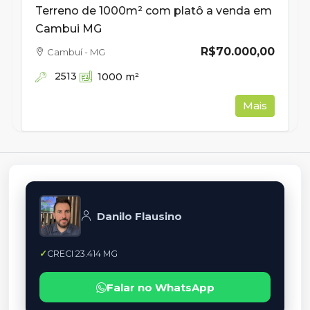
Terreno de 1000m² com platô a venda em
Cambui MG
R$70.000,00
Cambuí - MG
2513
1000
m²
Mais
Danilo Flausino
CRECI 23.414 MG
Falar no WhatsApp