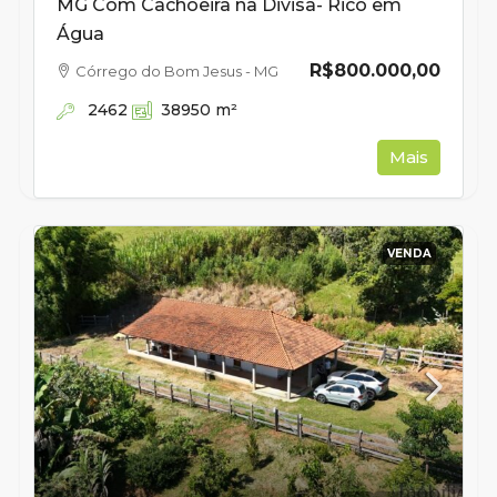
MG Com Cachoeira na Divisa- Rico em
Água
R$800.000,00
Córrego do Bom Jesus - MG
2462
38950
m²
Mais
VENDA