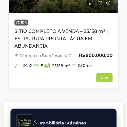
VENDA
SÍTIO COMPLETO À VENDA – 25.158 m² |
ESTRUTURA PRONTA | ÁGUA EM
ABUNDÂNCIA
R$800.000,00
Córrego do Bom Jesus - MG
2442
250
m²
5
25158
m²
Mais
Imobiliária Sul Minas