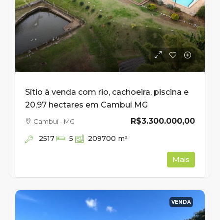
Sítio à venda com rio, cachoeira, piscina e
20,97 hectares em Cambuí MG
R$3.300.000,00
Cambuí - MG
2517
5
209700
m²
Mais
VENDA