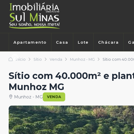
Apartamento
Casa
Lote
Chácara
Ga
Início
Sítio
Venda
Munhoz - MG
Sítio com 40.0
Sítio com 40.000m² e plan
Munhoz MG
Munhoz - MG
VENDA