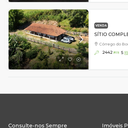
VENDA
Córrego do Bo
2442
5
Consulte-nos Sempre
Imóveis P