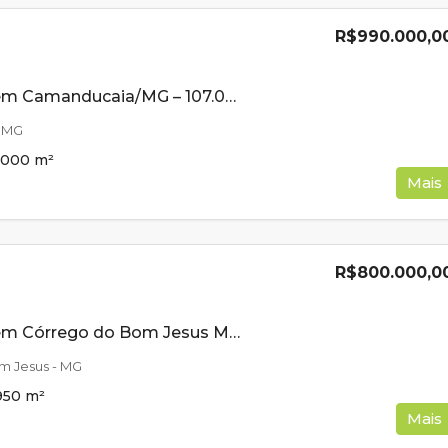
R$990.000,0
Sítio à Venda em Camanducaia/MG – 107.000 m² de Natureza, Água e Fácil Acesso!
 MG
7000
m²
Mais
R$800.000,0
Sítio à Venda em Córrego do Bom Jesus MG Com Cachoeira na Divisa- Rico em Água
m Jesus - MG
950
m²
Mais