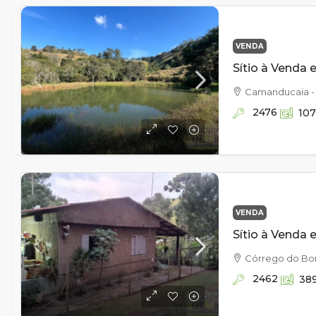
VENDA
Camanducaia -
2476
10
VENDA
Córrego do Bo
2462
38