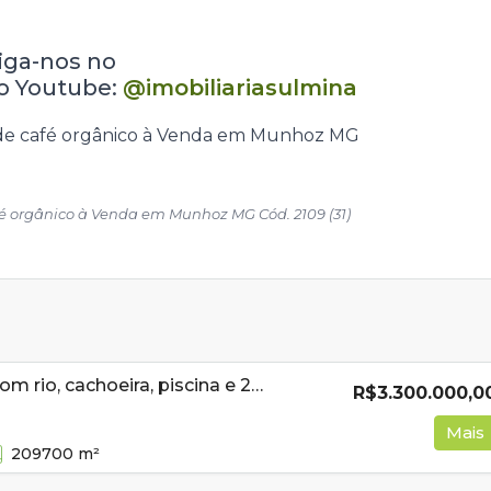
siga-nos no
o Youtube:
@imobiliariasulmina
afé orgânico à Venda em Munhoz MG Cód. 2109 (31)
Sítio à venda com rio, cachoeira, piscina e 20,97 hectares em Cambuí MG
R$3.300.000,0
Mais
209700
m²