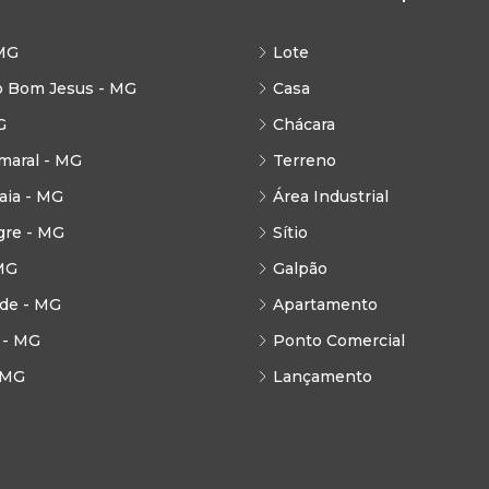
MG
Lote
o Bom Jesus - MG
Casa
G
Chácara
maral - MG
Terreno
ia - MG
Área Industrial
gre - MG
Sítio
MG
Galpão
de - MG
Apartamento
 - MG
Ponto Comercial
 MG
Lançamento