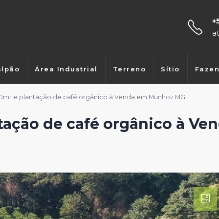
+
a
lpão
Área Industrial
Terreno
Sítio
Faze
00m² e plantação de café orgânico à Venda em Munhoz MG
tação de café orgânico à Ve