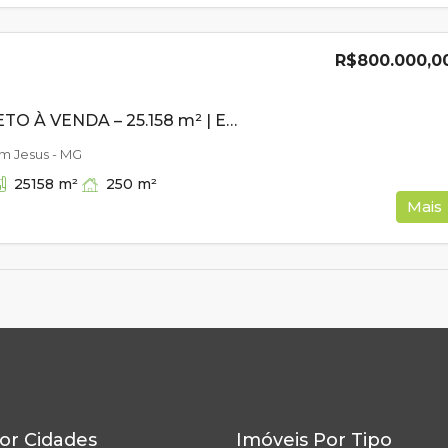
R$800.000,0
SÍTIO COMPLETO À VENDA – 25.158 m² | ESTRUTURA PRONTA | ÁGUA EM ABUNDÂNCIA
m Jesus - MG
250
m²
25158
m²
Mais
or Cidades
Imóveis Por Tipo