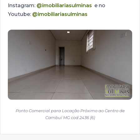
Instagram:
@imobiliariasulminas
e no
Youtube:
@imobiliariasulminas
Ponto Comercial para Locação Próximo ao Centro de
Cambuí MG cod 2436 (6)