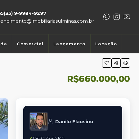
55(35) 9-9984-9297
tendimento@imobiliariasulminas.com.br
nda
Comercial
Lançamento
Locação
R$660.000,00
Danilo Flausino
CRECI 23.414 MG