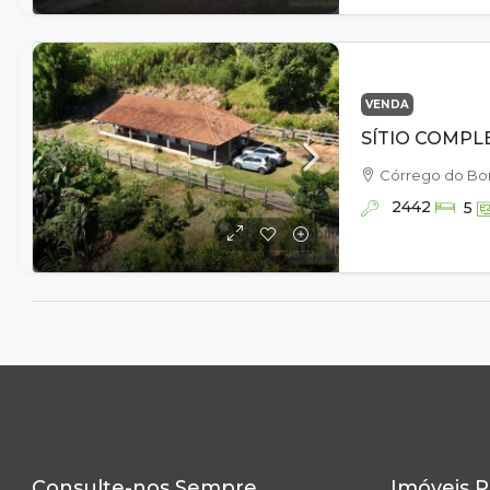
VENDA
Córrego do Bo
2442
5
Consulte-nos Sempre
Imóveis P