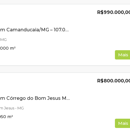
R$990.000,0
Sítio à Venda em Camanducaia/MG – 107.000 m² de Natureza, Água e Fácil Acesso!
 MG
7000
m²
Mais
R$800.000,0
Sítio à Venda em Córrego do Bom Jesus MG Com Cachoeira na Divisa- Rico em Água
m Jesus - MG
950
m²
Mais