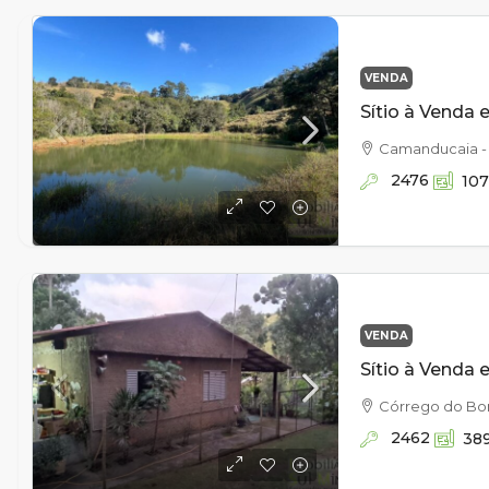
VENDA
Camanducaia -
2476
10
VENDA
Córrego do Bo
2462
38