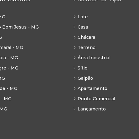
MG
Lote
o Bom Jesus - MG
Casa
G
Chácara
maral - MG
Terreno
ia - MG
Área Industrial
gre - MG
Sítio
MG
Galpão
de - MG
Apartamento
 - MG
Ponto Comercial
 MG
Lançamento