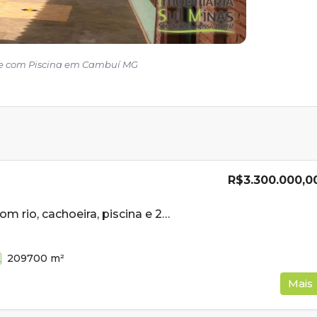
re com Piscina em Cambuí MG
R$3.300.000,0
Sítio à venda com rio, cachoeira, piscina e 20,97 hectares em Cambuí MG
209700
m²
Mais