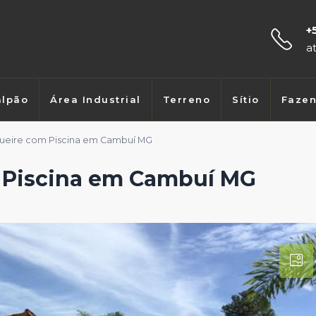
+
a
lpão
Área Industrial
Terreno
Sítio
Faze
queire com Piscina em Cambuí MG
m Piscina em Cambuí MG