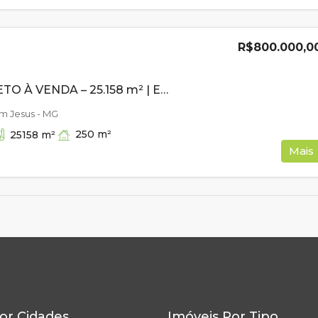
R$800.000,0
SÍTIO COMPLETO À VENDA – 25.158 m² | ESTRUTURA PRONTA | ÁGUA EM ABUNDÂNCIA
m Jesus - MG
250
m²
25158
m²
Mais
or Cidades
Imóveis Por Tipo