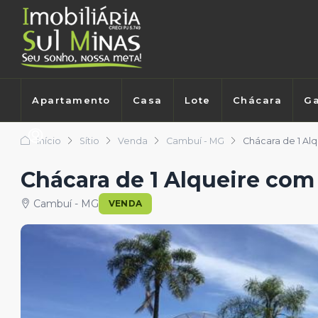
Apartamento
Casa
Lote
Chácara
Ga
Início
Sítio
Venda
Cambuí - MG
Chácara de 1 Al
Chácara de 1 Alqueire co
Cambuí - MG
VENDA