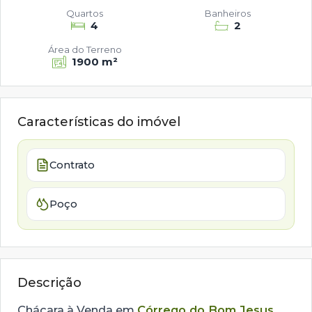
Quartos
Banheiros
4
2
Área do Terreno
1900 m²
Características do imóvel
Contrato
Poço
Descrição
Chácara à Venda em
Córrego do Bom Jesus