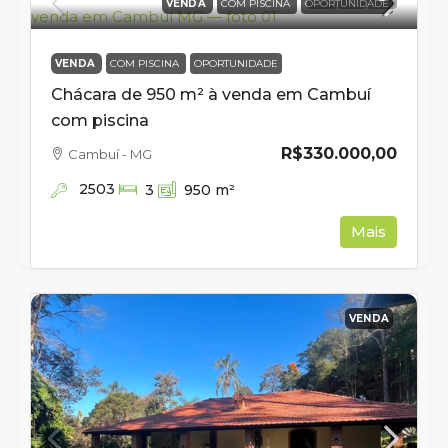
VENDA
COM PISCINA
OPORTUNIDADE
VENDA
COM PISCINA
OPORTUNIDADE
Chácara de 950 m² à venda em Cambuí
com piscina
R$330.000,00
Cambuí - MG
2503
3
950
m²
Mais
VENDA