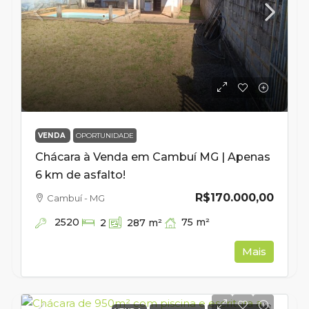
VENDA
OPORTUNIDADE
Chácara à Venda em Cambuí MG | Apenas
6 km de asfalto!
R$170.000,00
Cambuí - MG
2520
75
m²
2
287
m²
Mais