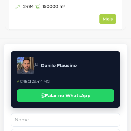
2484
150000
m²
Mais
Danilo Flausino
CRECI 23.414 MG
Falar no WhatsApp