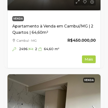
VENDA
Apartamento à Venda em Cambuí/MG | 2
Quartos | 64,60m²
R$450.000,00
Cambuí - MG
2496
64,60
m²
2
Mais
VENDA