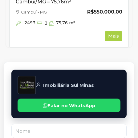
Cambuí/MG – 75,76m²
R$550.000,00
Cambuí - MG
2493
75,76
m²
3
Mais
Imobiliária Sul Minas
Falar no WhatsApp