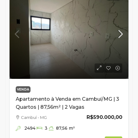
VENDA
Apartamento à Venda em Cambuí/MG | 3
Quartos | 87,56m² | 2 Vagas
R$590.000,00
Cambuí - MG
2494
87,56
m²
3