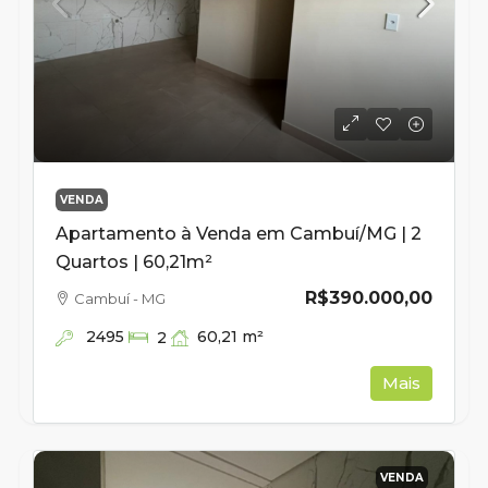
VENDA
Apartamento à Venda em Cambuí/MG | 2
Quartos | 60,21m²
R$390.000,00
Cambuí - MG
2495
60,21
m²
2
Mais
VENDA