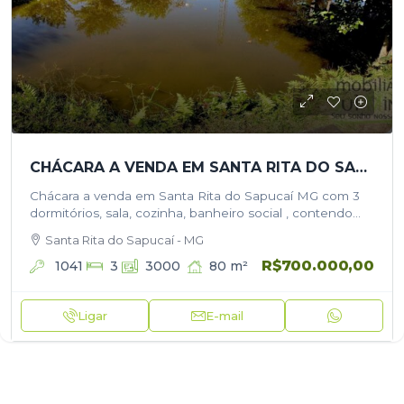
CHÁCARA A VENDA EM SANTA RITA DO SAPUCAÍ MG
Chácara a venda em Santa Rita do Sapucaí MG com 3
dormitórios, sala, cozinha, banheiro social , contendo
3.000 m² de terreno e 80 m² de construção, esta…
Santa Rita do Sapucaí - MG
R$700.000,00
1041
80
m²
3
3000
Ligar
E-mail