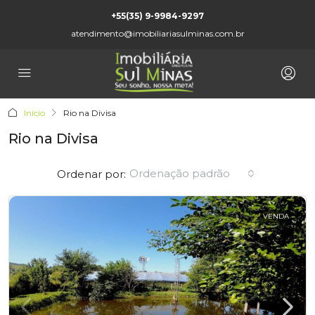
+55(35) 9-9984-9297
atendimento@imobiliariasulminas.com.br
Início
Rio na Divisa
Rio na Divisa
Ordenação padrão
Ordenar por:
VENDA