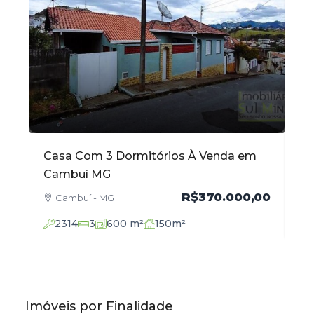
Casa Com 3 Dormitórios À Venda em
Ap
Cambuí MG
Ve
,00
R$370.000,00
Cambuí - MG
2314
3
600
m²
150
m²
Imóveis por Finalidade