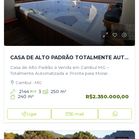
CASA DE ALTO PADRÃO TOTALMENTE AUTOMATIZADA À VENDA EM CAMBUÍ MG
Casa de Alto Padrão à Venda em Cambuí MG –
Totalmente Automatizada e Pronta para Morar
Apresentamos uma residência única, onde cada
Cambuí - MG
detalhe foi pensado para proporcionar conforto,…
2144
3
250
m²
R$2.350.000,00
240
m²
Ligar
E-mail