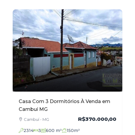
Casa Com 3 Dormitórios À Venda em
Ap
Cambuí MG
Ve
,00
R$370.000,00
Cambuí - MG
2314
3
600
m²
150
m²