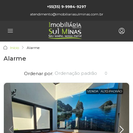
+55(35) 9-9984-9297
atendimento@imobiliariasulminas.com.br
Início
Alarme
Alarme
Ordenação padrão
Ordenar por:
VENDA
ALTO PADRÃO