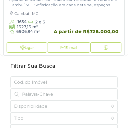
Cambuí MG. Sofisticação em cada detalhe, espaços
dedicados a contemplação, comodidade, área de lazer
Cambuí - MG
e o verde na natureza!…
1654
2 e 3
1327,13
m²
A partir de
R$728.000,00
6906,94
m²
Ligar
E-mail
Filtrar Sua Busca
Disponibilidade
Tipo