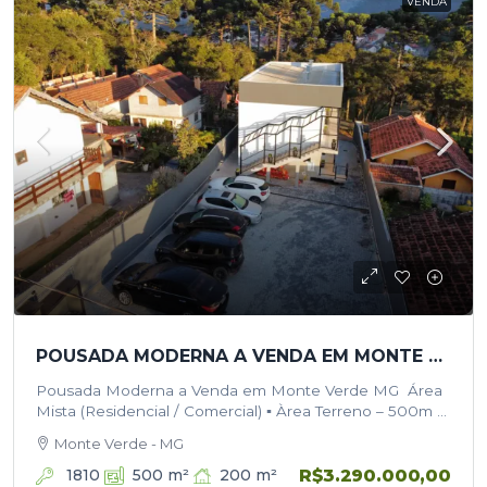
VENDA
POUSADA MODERNA A VENDA EM MONTE VERDE MG
Pousada Moderna a Venda em Monte Verde MG Área
Mista (Residencial / Comercial) ▪︎ Àrea Terreno – 500m ▪︎
Àrea Terreno – 100% Pavimentado (Bloquetado) ▪︎
Monte Verde - MG
Estacionamento: Vagas…
R$3.290.000,00
1810
200
m²
500
m²