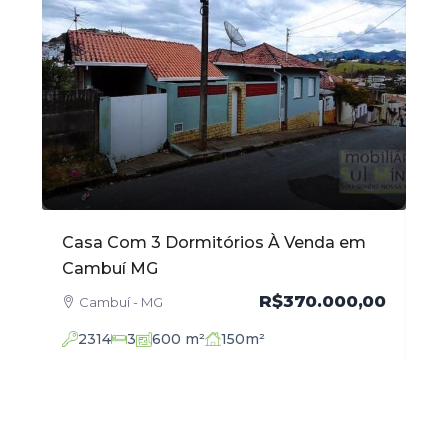
Casa Com 3 Dormitórios À Venda em
Ap
Cambuí MG
Ve
,00
R$370.000,00
Cambuí - MG
2314
3
600
m²
150
m²